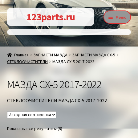
Перейти
Перейти
123parts.ru
Меню
к
к
навигации
содержимому
О магазине
Главная
ЗАПЧАСТИ МАЗДА
ЗАПЧАСТИ МАЗДА СХ-5
СТЕКЛООЧИСТИТЕЛИ
МАЗДА СХ-5 2017-2022
Контакты
МАЗДА СХ-5 2017-2022
Статьи
СТЕКЛООЧИСТИТЕЛИ МАЗДА СХ-5 2017-2022
Доставка и оплата
Показаны все результаты (9)