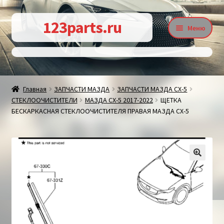
Перейти
Перейти
123parts.ru
Меню
к
к
навигации
содержимому
О магазине
Главная
ЗАПЧАСТИ МАЗДА
ЗАПЧАСТИ МАЗДА СХ-5
СТЕКЛООЧИСТИТЕЛИ
МАЗДА СХ-5 2017-2022
ЩЕТКА
Контакты
БЕСКАРКАСНАЯ СТЕКЛООЧИСТИТЕЛЯ ПРАВАЯ МАЗДА СХ-5
Статьи
🔍
Доставка и оплата