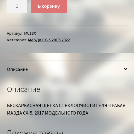
Количество
В корзину
товара
ЩЕТКА
БЕСКАРКАСНАЯ
СТЕКЛООЧИСТИТЕЛЯ
Артикул:
MU18X
Категория:
МАЗДА СХ-5 2017-2022
ПРАВАЯ
МАЗДА
СХ-5
Описание
Описание
БЕСКАРКАСНАЯ ЩЕТКА СТЕКЛООЧИСТИТЕЛЯ ПРАВАЯ
МАЗДА СХ-5, 2017 МОДЕЛЬНОГО ГОДА
Похожие товары