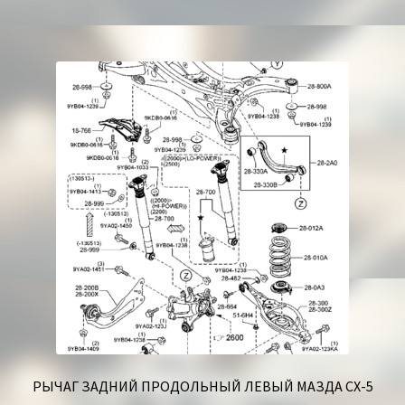
РЫЧАГ ЗАДНИЙ ПРОДОЛЬНЫЙ ЛЕВЫЙ МАЗДА СХ-5