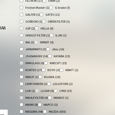
FILTRON
(17)
FRAM
(2)
Friction Master
(1)
G-brake
(3)
GALFER
(1)
GATES
(11)
GORDON
(1)
GREEN FILTER
(1)
ЗДА
GSP
(2)
HELLA
(6)
HENGST FILTER
(1)
ILJIN
(1)
INA
(2)
INPART
(0)
JAPANPARTS
(3)
Jikiu
(16)
JS ASAKASHI
(14)
KAYABA
(13)
KMKGLASS
(0)
KNECHT
(15)
KORTEX
(17)
KOYO
(3)
KRAFT
(1)
KRAUF
(1)
KUJIWA
(10)
LEMFOERDER
(2)
LESJOFORS
(2)
LUK
(1)
LUZAR
(0)
LYNX
(33)
MAHLE FILTER
(0)
MANDO
(1)
MANN
(8)
MAPCO
(3)
MASUMA
(44)
MAZDA
(655)