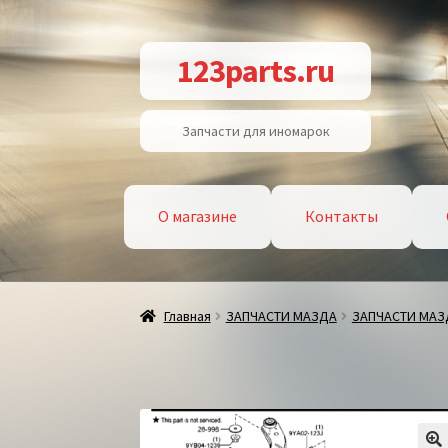
Перейти
Перейти
123parts.ru
к
к
навигации
содержимому
Запчасти для иномарок
О магазине
Контакты
Главная
ЗАПЧАСТИ МАЗДА
ЗАПЧАСТИ МАЗД