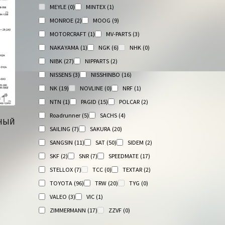
MEYLE
(0)
MINTEX
(1)
MONROE
(2)
MOOG
(9)
MOTORCRAFT
(1)
MV-PARTS
(3)
NAKAYAMA
(1)
NGK
(6)
NHK
(0)
NIBK
(27)
NIPPARTS
(2)
NISSENS
(3)
NISSHINBO
(16)
NK
(19)
NOVLINE
(0)
NRF
(1)
NTN
(1)
PAGID
(15)
POLCAR
(2)
Roadrunner
(5)
SACHS
(4)
ЬНЫЙ
SAILING
(7)
SAKURA
(20)
SANGSIN
(11)
SAT
(50)
SIDEM
(2)
SKF
(2)
SNR
(7)
SPEEDMATE
(17)
STELLOX
(7)
TCC
(0)
TEXTAR
(2)
TOYOTA
(96)
TRW
(20)
TYG
(0)
VALEO
(3)
VIC
(1)
ZIMMERMANN
(17)
ZZVF
(0)