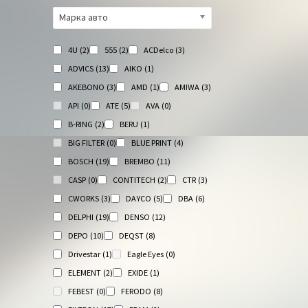
Марка авто
4U
(2)
555
(2)
ACDelco
(3)
ADVICS
(13)
AIKO
(1)
AKEBONO
(3)
AMD
(1)
AMIWA
(3)
API
(0)
ATE
(5)
AVA
(0)
B-RING
(2)
BERU
(1)
BIG FILTER
(0)
BLUE PRINT
(4)
BOSCH
(19)
BREMBO
(11)
CASP
(0)
CONTITECH
(2)
CTR
(3)
CWORKS
(3)
DAYCO
(5)
DBA
(6)
DELPHI
(19)
DENSO
(12)
DEPO
(10)
DEQST
(8)
Drivestar
(1)
Eagle Eyes
(0)
ELEMENT
(2)
EXIDE
(1)
FEBEST
(0)
FERODO
(8)