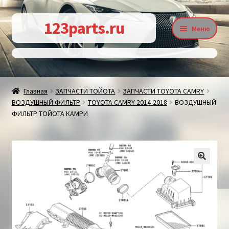
Перейти
Перейти
123parts.ru
Меню
к
к
навигации
содержимому
О магазине
Главная
ЗАПЧАСТИ ТОЙОТА
ЗАПЧАСТИ TOYOTA CAMRY
ВОЗДУШНЫЙ ФИЛЬТР
TOYOTA CAMRY 2014-2018
ВОЗДУШНЫЙ
Контакты
ФИЛЬТР ТОЙОТА КАМРИ
Статьи
🔍
Доставка и оплата