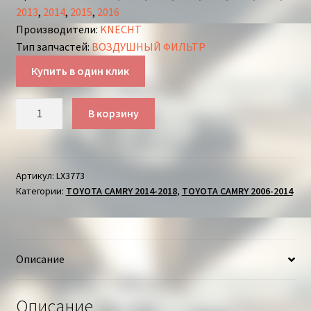
2013
,
2014
,
2015
,
2016
Производители
:
KNECHT
Тип запчастей
:
ВОЗДУШНЫЙ ФИЛЬТР
Купить в один клик
Количество
В корзину
товара
ВОЗДУШНЫЙ
ФИЛЬТР
ТОЙОТА
Артикул:
LX3773
Категории:
TOYOTA CAMRY 2014-2018
,
TOYOTA CAMRY 2006-2014
КАМРИ
Описание
Описание