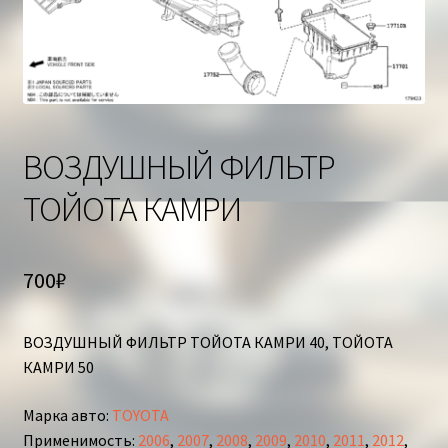
Корзина
ВОЗДУШНЫЙ ФИЛЬТР
ТОЙОТА КАМРИ
700
₽
ВОЗДУШНЫЙ ФИЛЬТР ТОЙОТА КАМРИ 40, ТОЙОТА
КАМРИ 50
Марка авто
:
TOYOTA
Применимость
:
2006
,
2007
,
2008
,
2009
,
2010
,
2011
,
2012
,