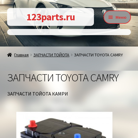
Перейти
Перейти
123parts.ru
Меню
к
к
навигации
содержимому
О магазине
Главная
ЗАПЧАСТИ ТОЙОТА
ЗАПЧАСТИ TOYOTA CAMRY
Контакты
ЗАПЧАСТИ TOYOTA CAMRY
Статьи
ЗАПЧАСТИ ТОЙОТА КАМРИ
Доставка и оплата