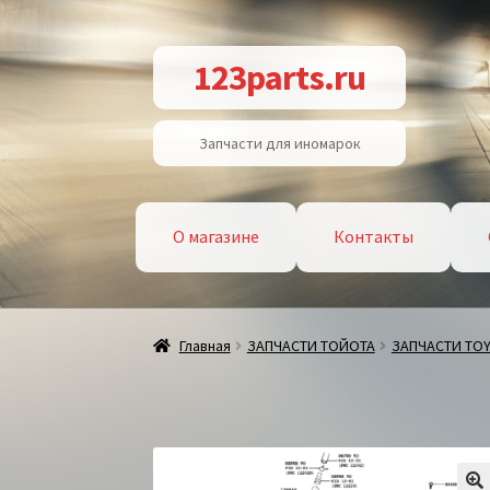
Перейти
Перейти
123parts.ru
к
к
навигации
содержимому
Запчасти для иномарок
О магазине
Контакты
Главная
ЗАПЧАСТИ ТОЙОТА
ЗАПЧАСТИ TO