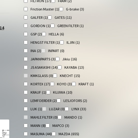
FILTRON
(17)
FRAM
(2)
Friction Master
(1)
G-brake
(3)
GALFER
(1)
GATES
(11)
GORDON
(1)
GREEN FILTER
(1)
14
GSP
(2)
HELLA
(6)
HENGST FILTER
(1)
ILJIN
(1)
INA
(2)
INPART
(0)
JAPANPARTS
(3)
Jikiu
(16)
JS ASAKASHI
(14)
KAYABA
(13)
KMKGLASS
(0)
KNECHT
(15)
KORTEX
(17)
KOYO
(3)
KRAFT
(1)
KRAUF
(1)
KUJIWA
(10)
LEMFOERDER
(2)
LESJOFORS
(2)
LUK
(1)
LUZAR
(0)
LYNX
(33)
MAHLE FILTER
(0)
MANDO
(1)
MANN
(8)
MAPCO
(3)
MASUMA
(44)
MAZDA
(655)