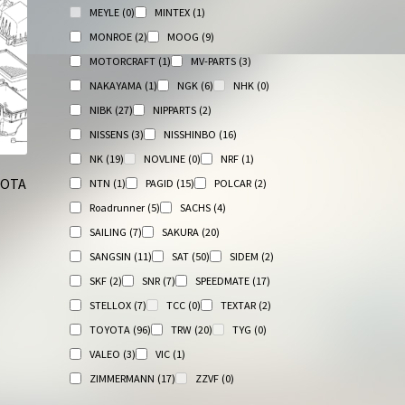
MEYLE
(0)
MINTEX
(1)
MONROE
(2)
MOOG
(9)
MOTORCRAFT
(1)
MV-PARTS
(3)
NAKAYAMA
(1)
NGK
(6)
NHK
(0)
NIBK
(27)
NIPPARTS
(2)
NISSENS
(3)
NISSHINBO
(16)
NK
(19)
NOVLINE
(0)
NRF
(1)
ОТА
NTN
(1)
PAGID
(15)
POLCAR
(2)
Roadrunner
(5)
SACHS
(4)
SAILING
(7)
SAKURA
(20)
SANGSIN
(11)
SAT
(50)
SIDEM
(2)
SKF
(2)
SNR
(7)
SPEEDMATE
(17)
STELLOX
(7)
TCC
(0)
TEXTAR
(2)
TOYOTA
(96)
TRW
(20)
TYG
(0)
VALEO
(3)
VIC
(1)
ZIMMERMANN
(17)
ZZVF
(0)