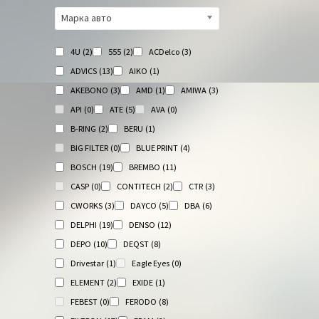
Марка авто
4U
(2)
555
(2)
ACDelco
(3)
ADVICS
(13)
AIKO
(1)
AKEBONO
(3)
AMD
(1)
AMIWA
(3)
API
(0)
ATE
(5)
AVA
(0)
B-RING
(2)
BERU
(1)
BIG FILTER
(0)
BLUE PRINT
(4)
BOSCH
(19)
BREMBO
(11)
CASP
(0)
CONTITECH
(2)
CTR
(3)
CWORKS
(3)
DAYCO
(5)
DBA
(6)
DELPHI
(19)
DENSO
(12)
DEPO
(10)
DEQST
(8)
Drivestar
(1)
Eagle Eyes
(0)
ELEMENT
(2)
EXIDE
(1)
FEBEST
(0)
FERODO
(8)