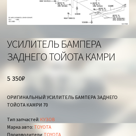
Корзина
УСИЛИТЕЛЬ БАМПЕРА
ЗАДНЕГО ТОЙОТА КАМРИ
5 350
₽
ОРИГИНАЛЬНЫЙ УСИЛИТЕЛЬ БАМПЕРА ЗАДНЕГО
ТОЙОТА КАМРИ 70
Тип запчастей
:
КУЗОВ
Марка авто
:
TOYOTA
Производители
:
TOYOTA