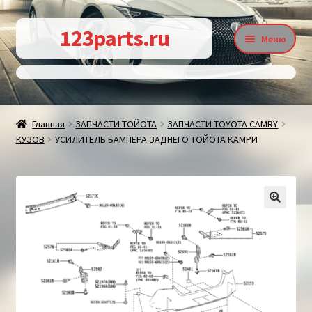
Перейти
Перейти
123parts.ru
Меню
к
к
навигации
содержимому
О магазине
Главная
ЗАПЧАСТИ ТОЙОТА
ЗАПЧАСТИ TOYOTA CAMRY
КУЗОВ
УСИЛИТЕЛЬ БАМПЕРА ЗАДНЕГО ТОЙОТА КАМРИ
Контакты
Статьи
🔍
Доставка и оплата