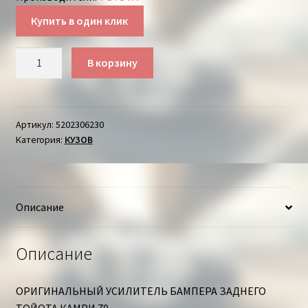
Купить в один клик
Количество
В корзину
товара
УСИЛИТЕЛЬ
БАМПЕРА
ЗАДНЕГО
Артикул:
5202306230
Категория:
КУЗОВ
ТОЙОТА
КАМРИ
Описание
Описание
ОРИГИНАЛЬНЫЙ УСИЛИТЕЛЬ БАМПЕРА ЗАДНЕГО
ТОЙОТА КАМРИ 70