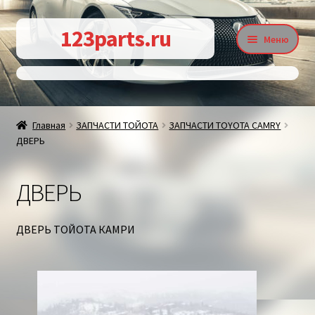
Перейти
Перейти
123parts.ru
Меню
к
к
навигации
содержимому
О магазине
Главная
ЗАПЧАСТИ ТОЙОТА
ЗАПЧАСТИ TOYOTA CAMRY
ДВЕРЬ
Контакты
ДВЕРЬ
Статьи
ДВЕРЬ ТОЙОТА КАМРИ
Доставка и оплата