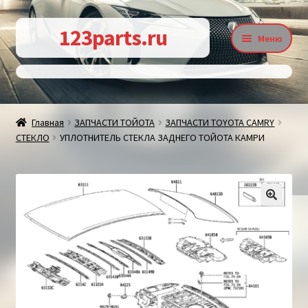
Перейти
Перейти
123parts.ru
Меню
к
к
навигации
содержимому
О магазине
Главная
ЗАПЧАСТИ ТОЙОТА
ЗАПЧАСТИ TOYOTA CAMRY
СТЕКЛО
УПЛОТНИТЕЛЬ СТЕКЛА ЗАДНЕГО ТОЙОТА КАМРИ
Контакты
Статьи
🔍
Доставка и оплата