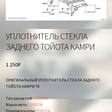
Корзина
УПЛОТНИТЕЛЬ СТЕКЛА
ЗАДНЕГО ТОЙОТА КАМРИ
1 250
₽
ОРИГИНАЛЬНЫЙ УПЛОТНИТЕЛЬ СТЕКЛА ЗАДНЕГО
ТОЙОТА КАМРИ 70
Тип запчастей
:
СТЕКЛО
Марка авто
:
TOYOTA
Производители
:
TOYOTA