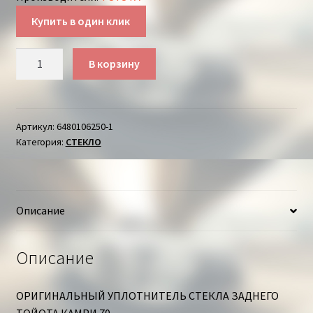
Купить в один клик
Количество
В корзину
товара
УПЛОТНИТЕЛЬ
СТЕКЛА
ЗАДНЕГО
Артикул:
6480106250-1
Категория:
СТЕКЛО
ТОЙОТА
КАМРИ
Описание
Описание
ОРИГИНАЛЬНЫЙ УПЛОТНИТЕЛЬ СТЕКЛА ЗАДНЕГО
ТОЙОТА КАМРИ 70