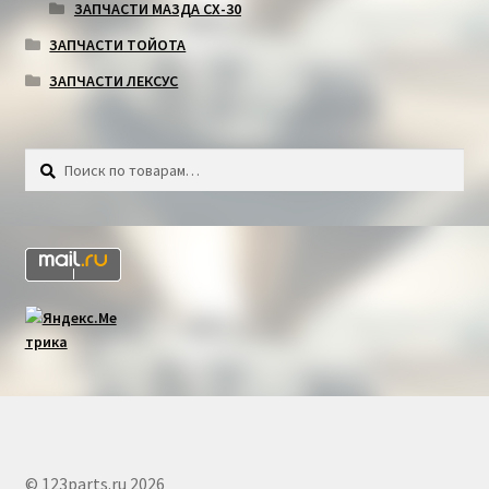
ЗАПЧАСТИ МАЗДА СХ-30
ЗАПЧАСТИ ТОЙОТА
ЗАПЧАСТИ ЛЕКСУС
Искать:
Поиск
© 123parts.ru 2026