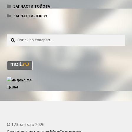
ЗАПЧАСТИ ТОЙОТА
ЗАПЧАСТИ ЛЕКСУС
Искать:
Поиск
© 123parts.ru 2026
Создано с помощью WooCommerce
.