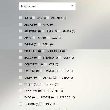
Марка авто
4U
(0)
555
(0)
ACDelco
(0)
ADVICS
(0)
AIKO
(0)
AKEBONO
(0)
AMD
(0)
AMIWA
(0)
API
(0)
ATE
(0)
AVA
(0)
B-RING
(0)
BERU
(0)
BIG FILTER
(0)
BLUE PRINT
(0)
BOSCH
(0)
BREMBO
(0)
CASP
(0)
CONTITECH
(0)
CTR
(0)
CWORKS
(0)
DAYCO
(0)
DBA
(0)
DELPHI
(0)
DENSO
(0)
DEPO
(0)
DEQST
(0)
Drivestar
(0)
Eagle Eyes
(0)
ELEMENT
(0)
EXIDE
(0)
FEBEST
(0)
FERODO
(0)
FILTRON
(0)
FRAM
(0)