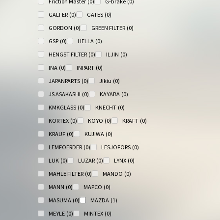
Friction Master
(0)
G-brake
(0)
GALFER
(0)
GATES
(0)
GORDON
(0)
GREEN FILTER
(0)
GSP
(0)
HELLA
(0)
HENGST FILTER
(0)
ILJIN
(0)
INA
(0)
INPART
(0)
JAPANPARTS
(0)
Jikiu
(0)
JS ASAKASHI
(0)
KAYABA
(0)
KMKGLASS
(0)
KNECHT
(0)
KORTEX
(0)
KOYO
(0)
KRAFT
(0)
KRAUF
(0)
KUJIWA
(0)
LEMFOERDER
(0)
LESJOFORS
(0)
LUK
(0)
LUZAR
(0)
LYNX
(0)
MAHLE FILTER
(0)
MANDO
(0)
MANN
(0)
MAPCO
(0)
MASUMA
(0)
MAZDA
(1)
MEYLE
(0)
MINTEX
(0)