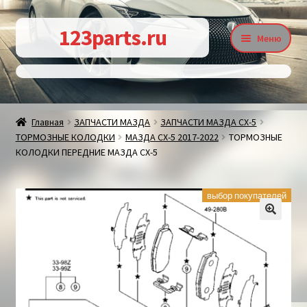
Перейти
Перейти
123parts.ru
Меню
к
к
навигации
содержимому
О магазине
Главная
ЗАПЧАСТИ МАЗДА
ЗАПЧАСТИ МАЗДА СХ-5
ТОРМОЗНЫЕ КОЛОДКИ
МАЗДА СХ-5 2017-2022
ТОРМОЗНЫЕ
Контакты
КОЛОДКИ ПЕРЕДНИЕ МАЗДА СХ-5
выбор покупателей
Статьи
🔍
Доставка и оплата