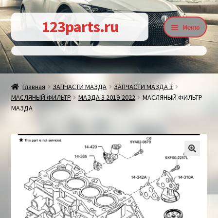
Перейти
Перейти
123parts.ru
Меню
к
к
навигации
содержимому
О магазине
Главная
ЗАПЧАСТИ МАЗДА
ЗАПЧАСТИ МАЗДА 3
МАСЛЯНЫЙ ФИЛЬТР
МАЗДА 3 2019-2022
МАСЛЯНЫЙ ФИЛЬТР
Контакты
МАЗДА
Статьи
🔍
Доставка и оплата