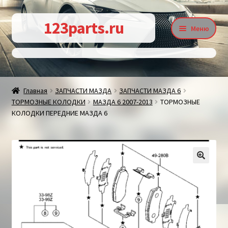
Перейти
Перейти
123parts.ru
Меню
к
к
навигации
содержимому
О магазине
Главная
ЗАПЧАСТИ МАЗДА
ЗАПЧАСТИ МАЗДА 6
ТОРМОЗНЫЕ КОЛОДКИ
МАЗДА 6 2007-2013
ТОРМОЗНЫЕ
Контакты
КОЛОДКИ ПЕРЕДНИЕ МАЗДА 6
Статьи
🔍
Доставка и оплата