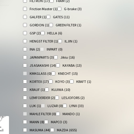
FILTRON
(17)
FRAM
(2)
Friction Master
(1)
G-brake
(3)
GALFER
(1)
GATES
(11)
GORDON
(1)
GREEN FILTER
(1)
GSP
(2)
HELLA
(6)
HENGST FILTER
(1)
ILJIN
(1)
INA
(2)
INPART
(0)
JAPANPARTS
(3)
Jikiu
(16)
JS ASAKASHI
(14)
KAYABA
(13)
KMKGLASS
(0)
KNECHT
(15)
KORTEX
(17)
KOYO
(3)
KRAFT
(1)
KRAUF
(1)
KUJIWA
(10)
LEMFOERDER
(2)
LESJOFORS
(2)
LUK
(1)
LUZAR
(0)
LYNX
(33)
MAHLE FILTER
(0)
MANDO
(1)
MANN
(8)
MAPCO
(3)
MASUMA
(44)
MAZDA
(655)