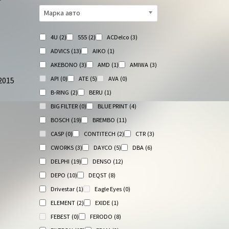
Марка авто
4U
(2)
555
(2)
ACDelco
(3)
ADVICS
(13)
AIKO
(1)
AKEBONO
(3)
AMD
(1)
AMIWA
(3)
API
(0)
ATE
(5)
AVA
(0)
2015
B-RING
(2)
BERU
(1)
BIG FILTER
(0)
BLUE PRINT
(4)
BOSCH
(19)
BREMBO
(11)
CASP
(0)
CONTITECH
(2)
CTR
(3)
CWORKS
(3)
DAYCO
(5)
DBA
(6)
DELPHI
(19)
DENSO
(12)
DEPO
(10)
DEQST
(8)
Drivestar
(1)
Eagle Eyes
(0)
ELEMENT
(2)
EXIDE
(1)
FEBEST
(0)
FERODO
(8)