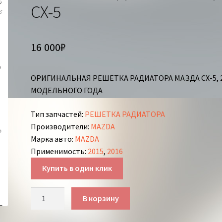
СХ-5
16 000
₽
ОРИГИНАЛЬНАЯ РЕШЕТКА РАДИАТОРА МАЗДА СХ-5, 
МОДЕЛЬНОГО ГОДА
Тип запчастей
:
РЕШЕТКА РАДИАТОРА
Производители
:
MAZDA
Марка авто
:
MAZDA
Применимость
:
2015
,
2016
Купить в один клик
Количество
В корзину
товара
РЕШЕТКА