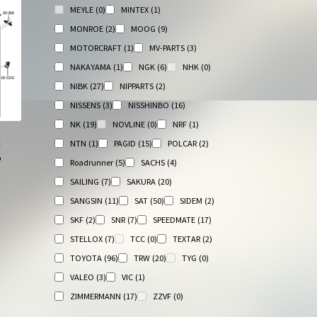
MEYLE
(0)
MINTEX
(1)
MONROE
(2)
MOOG
(9)
MOTORCRAFT
(1)
MV-PARTS
(3)
NAKAYAMA
(1)
NGK
(6)
NHK
(0)
NIBK
(27)
NIPPARTS
(2)
NISSENS
(3)
NISSHINBO
(16)
NK
(19)
NOVLINE
(0)
NRF
(1)
И
NTN
(1)
PAGID
(15)
POLCAR
(2)
5
Roadrunner
(5)
SACHS
(4)
SAILING
(7)
SAKURA
(20)
SANGSIN
(11)
SAT
(50)
SIDEM
(2)
SKF
(2)
SNR
(7)
SPEEDMATE
(17)
STELLOX
(7)
TCC
(0)
TEXTAR
(2)
TOYOTA
(96)
TRW
(20)
TYG
(0)
VALEO
(3)
VIC
(1)
ZIMMERMANN
(17)
ZZVF
(0)