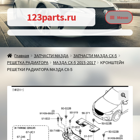
Перейти
Перейти
123parts.ru
Меню
к
к
навигации
содержимому
О магазине
Главная
ЗАПЧАСТИ МАЗДА
ЗАПЧАСТИ МАЗДА СХ-5
РЕШЕТКА РАДИАТОРА
МАЗДА СХ-5 2015-2017
КРОНШТЕЙН
Контакты
РЕШЕТКИ РАДИАТОРА МАЗДА СХ-5
Статьи
🔍
Доставка и оплата