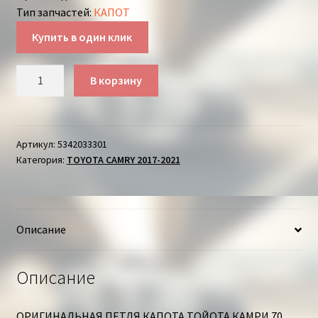
Тип запчастей
:
КАПОТ
Купить в один клик
Количество
В корзину
товара
ПЕТЛЯ
КАПОТА
ЛЕВАЯ
Артикул:
5342033301
Категория:
TOYOTA CAMRY 2017-2021
ТОЙОТА
КАМРИ
Описание
Описание
ОРИГИНАЛЬНАЯ ПЕТЛЯ КАПОТА ТОЙОТА КАМРИ 70