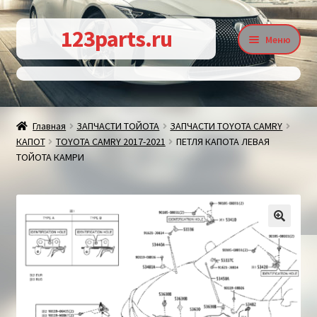
Перейти
Перейти
123parts.ru
Меню
к
к
навигации
содержимому
О магазине
Главная
ЗАПЧАСТИ ТОЙОТА
ЗАПЧАСТИ TOYOTA CAMRY
КАПОТ
TOYOTA CAMRY 2017-2021
ПЕТЛЯ КАПОТА ЛЕВАЯ
Контакты
ТОЙОТА КАМРИ
Статьи
🔍
Доставка и оплата