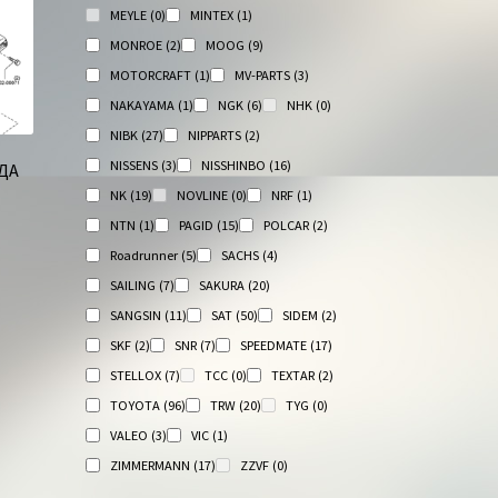
MEYLE
(0)
MINTEX
(1)
MONROE
(2)
MOOG
(9)
MOTORCRAFT
(1)
MV-PARTS
(3)
NAKAYAMA
(1)
NGK
(6)
NHK
(0)
NIBK
(27)
NIPPARTS
(2)
NISSENS
(3)
NISSHINBO
(16)
ДА
NK
(19)
NOVLINE
(0)
NRF
(1)
NTN
(1)
PAGID
(15)
POLCAR
(2)
Roadrunner
(5)
SACHS
(4)
SAILING
(7)
SAKURA
(20)
SANGSIN
(11)
SAT
(50)
SIDEM
(2)
SKF
(2)
SNR
(7)
SPEEDMATE
(17)
STELLOX
(7)
TCC
(0)
TEXTAR
(2)
TOYOTA
(96)
TRW
(20)
TYG
(0)
VALEO
(3)
VIC
(1)
ZIMMERMANN
(17)
ZZVF
(0)