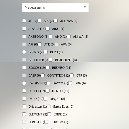
Марка авто
4U
(2)
555
(2)
ACDelco
(3)
ADVICS
(13)
AIKO
(1)
AKEBONO
(3)
AMD
(1)
AMIWA
(3)
API
(0)
ATE
(5)
AVA
(0)
B-RING
(2)
BERU
(1)
BIG FILTER
(0)
BLUE PRINT
(4)
BOSCH
(19)
BREMBO
(11)
CASP
(0)
CONTITECH
(2)
CTR
(3)
CWORKS
(3)
DAYCO
(5)
DBA
(6)
DELPHI
(19)
DENSO
(12)
DEPO
(10)
DEQST
(8)
Drivestar
(1)
Eagle Eyes
(0)
ELEMENT
(2)
EXIDE
(1)
FEBEST
(0)
FERODO
(8)