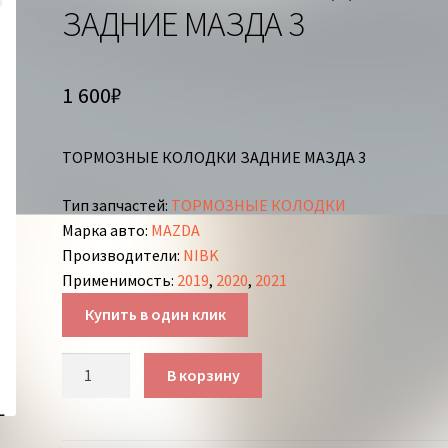
ЗАДНИЕ МАЗДА 3
1 600
₽
ТОРМОЗНЫЕ КОЛОДКИ ЗАДНИЕ МАЗДА 3
Тип запчастей
:
ТОРМОЗНЫЕ КОЛОДКИ
Марка авто
:
MAZDA
Производители
:
NIBK
Применимость
:
2019
,
2020
,
2021
Купить в один клик
Количество
В корзину
товара
ТОРМОЗНЫЕ
КОЛОДКИ