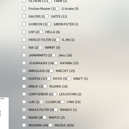
FILTRON
(17)
FRAM
(2)
Friction Master
(1)
G-brake
(3)
GALFER
(1)
GATES
(11)
GORDON
(1)
GREEN FILTER
(1)
GSP
(2)
HELLA
(6)
HENGST FILTER
(1)
ILJIN
(1)
INA
(2)
INPART
(0)
JAPANPARTS
(3)
Jikiu
(16)
JS ASAKASHI
(14)
KAYABA
(13)
KMKGLASS
(0)
KNECHT
(15)
KORTEX
(17)
KOYO
(3)
KRAFT
(1)
KRAUF
(1)
KUJIWA
(10)
LEMFOERDER
(2)
LESJOFORS
(2)
LUK
(1)
LUZAR
(0)
LYNX
(33)
MAHLE FILTER
(0)
MANDO
(1)
MANN
(8)
MAPCO
(3)
MASUMA
(44)
MAZDA
(655)