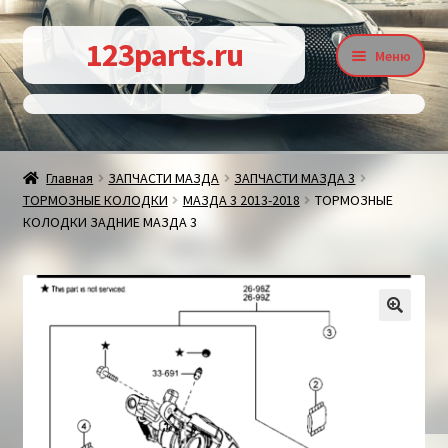
Перейти
Перейти
123parts.ru
Меню
к
к
навигации
содержимому
О магазине
Главная
ЗАПЧАСТИ МАЗДА
ЗАПЧАСТИ МАЗДА 3
ТОРМОЗНЫЕ КОЛОДКИ
МАЗДА 3 2013-2018
ТОРМОЗНЫЕ
Контакты
КОЛОДКИ ЗАДНИЕ МАЗДА 3
Статьи
🔍
Доставка и оплата