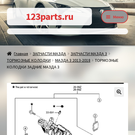
Перейти
Перейти
123parts.ru
Меню
к
к
навигации
содержимому
О магазине
Главная
ЗАПЧАСТИ МАЗДА
ЗАПЧАСТИ МАЗДА 3
ТОРМОЗНЫЕ КОЛОДКИ
МАЗДА 3 2013-2018
ТОРМОЗНЫЕ
Контакты
КОЛОДКИ ЗАДНИЕ МАЗДА 3
Статьи
🔍
Доставка и оплата