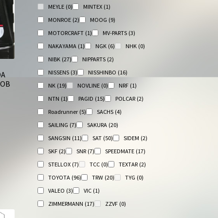
MEYLE
(0)
MINTEX
(1)
MONROE
(2)
MOOG
(9)
MOTORCRAFT
(1)
MV-PARTS
(3)
NAKAYAMA
(1)
NGK
(6)
NHK
(0)
NIBK
(27)
NIPPARTS
(2)
NISSENS
(3)
NISSHINBO
(16)
DA
РОВ
NK
(19)
NOVLINE
(0)
NRF
(1)
NTN
(1)
PAGID
(15)
POLCAR
(2)
Roadrunner
(5)
SACHS
(4)
SAILING
(7)
SAKURA
(20)
SANGSIN
(11)
SAT
(50)
SIDEM
(2)
SKF
(2)
SNR
(7)
SPEEDMATE
(17)
STELLOX
(7)
TCC
(0)
TEXTAR
(2)
TOYOTA
(96)
TRW
(20)
TYG
(0)
VALEO
(3)
VIC
(1)
ZIMMERMANN
(17)
ZZVF
(0)