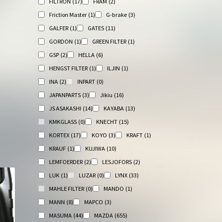
FILTRON
(17)
FRAM
(2)
Friction Master
(1)
G-brake
(3)
GALFER
(1)
GATES
(11)
GORDON
(1)
GREEN FILTER
(1)
GSP
(2)
HELLA
(6)
HENGST FILTER
(1)
ILJIN
(1)
INA
(2)
INPART
(0)
JAPANPARTS
(3)
Jikiu
(16)
JS ASAKASHI
(14)
KAYABA
(13)
KMKGLASS
(0)
KNECHT
(15)
KORTEX
(17)
KOYO
(3)
KRAFT
(1)
KRAUF
(1)
KUJIWA
(10)
LEMFOERDER
(2)
LESJOFORS
(2)
LUK
(1)
LUZAR
(0)
LYNX
(33)
MAHLE FILTER
(0)
MANDO
(1)
MANN
(8)
MAPCO
(3)
MASUMA
(44)
MAZDA
(655)