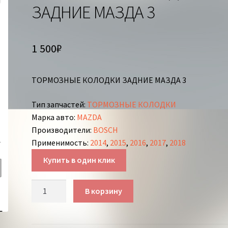
ЗАДНИЕ МАЗДА 3
1 500
₽
ТОРМОЗНЫЕ КОЛОДКИ ЗАДНИЕ МАЗДА 3
Тип запчастей
:
ТОРМОЗНЫЕ КОЛОДКИ
Марка авто
:
MAZDA
Производители
:
BOSCH
Применимость
:
2014
,
2015
,
2016
,
2017
,
2018
Купить в один клик
Количество
В корзину
товара
ТОРМОЗНЫЕ
КОЛОДКИ