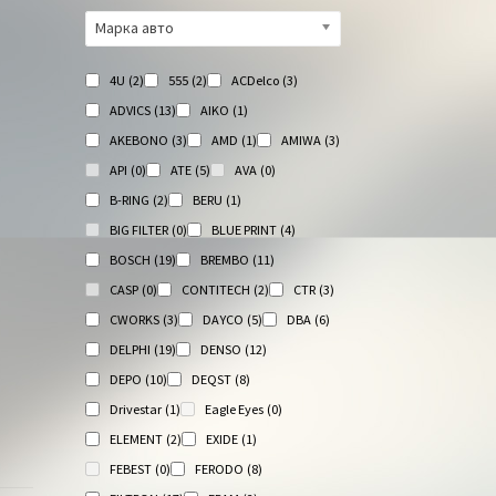
Марка авто
4U
(2)
555
(2)
ACDelco
(3)
ADVICS
(13)
AIKO
(1)
AKEBONO
(3)
AMD
(1)
AMIWA
(3)
API
(0)
ATE
(5)
AVA
(0)
B-RING
(2)
BERU
(1)
BIG FILTER
(0)
BLUE PRINT
(4)
BOSCH
(19)
BREMBO
(11)
CASP
(0)
CONTITECH
(2)
CTR
(3)
CWORKS
(3)
DAYCO
(5)
DBA
(6)
DELPHI
(19)
DENSO
(12)
DEPO
(10)
DEQST
(8)
Drivestar
(1)
Eagle Eyes
(0)
ELEMENT
(2)
EXIDE
(1)
FEBEST
(0)
FERODO
(8)