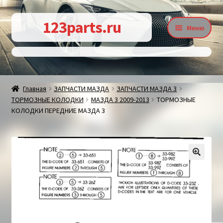
Перейти
Перейти
123parts.ru
Меню
к
к
навигации
содержимому
О магазине
Главная
ЗАПЧАСТИ МАЗДА
ЗАПЧАСТИ МАЗДА 3
ТОРМОЗНЫЕ КОЛОДКИ
МАЗДА 3 2009-2013
ТОРМОЗНЫЕ
Контакты
КОЛОДКИ ПЕРЕДНИЕ МАЗДА 3
Статьи
🔍
Доставка и оплата