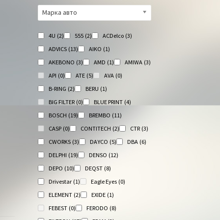
Марка авто
4U
(2)
555
(2)
ACDelco
(3)
ADVICS
(13)
AIKO
(1)
AKEBONO
(3)
AMD
(1)
AMIWA
(3)
API
(0)
ATE
(5)
AVA
(0)
B-RING
(2)
BERU
(1)
BIG FILTER
(0)
BLUE PRINT
(4)
BOSCH
(19)
BREMBO
(11)
CASP
(0)
CONTITECH
(2)
CTR
(3)
CWORKS
(3)
DAYCO
(5)
DBA
(6)
DELPHI
(19)
DENSO
(12)
DEPO
(10)
DEQST
(8)
Drivestar
(1)
Eagle Eyes
(0)
ELEMENT
(2)
EXIDE
(1)
FEBEST
(0)
FERODO
(8)