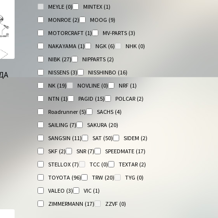
MEYLE
(0)
MINTEX
(1)
MONROE
(2)
MOOG
(9)
MOTORCRAFT
(1)
MV-PARTS
(3)
NAKAYAMA
(1)
NGK
(6)
NHK
(0)
NIBK
(27)
NIPPARTS
(2)
NISSENS
(3)
NISSHINBO
(16)
ДА
NK
(19)
NOVLINE
(0)
NRF
(1)
NTN
(1)
PAGID
(15)
POLCAR
(2)
Roadrunner
(5)
SACHS
(4)
SAILING
(7)
SAKURA
(20)
SANGSIN
(11)
SAT
(50)
SIDEM
(2)
SKF
(2)
SNR
(7)
SPEEDMATE
(17)
STELLOX
(7)
TCC
(0)
TEXTAR
(2)
TOYOTA
(96)
TRW
(20)
TYG
(0)
VALEO
(3)
VIC
(1)
ZIMMERMANN
(17)
ZZVF
(0)