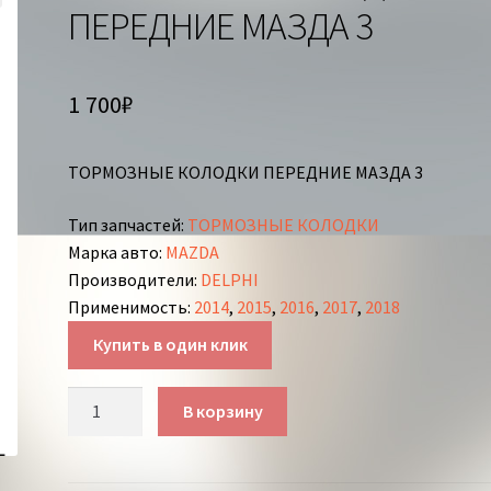
ПЕРЕДНИЕ МАЗДА 3
1 700
₽
ТОРМОЗНЫЕ КОЛОДКИ ПЕРЕДНИЕ МАЗДА 3
Тип запчастей
:
ТОРМОЗНЫЕ КОЛОДКИ
Марка авто
:
MAZDA
Производители
:
DELPHI
Применимость
:
2014
,
2015
,
2016
,
2017
,
2018
Купить в один клик
Количество
В корзину
товара
ТОРМОЗНЫЕ
КОЛОДКИ