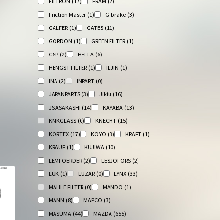
FILTRON
(17)
FRAM
(2)
Friction Master
(1)
G-brake
(3)
GALFER
(1)
GATES
(11)
GORDON
(1)
GREEN FILTER
(1)
GSP
(2)
HELLA
(6)
HENGST FILTER
(1)
ILJIN
(1)
INA
(2)
INPART
(0)
JAPANPARTS
(3)
Jikiu
(16)
JS ASAKASHI
(14)
KAYABA
(13)
KMKGLASS
(0)
KNECHT
(15)
KORTEX
(17)
KOYO
(3)
KRAFT
(1)
KRAUF
(1)
KUJIWA
(10)
LEMFOERDER
(2)
LESJOFORS
(2)
LUK
(1)
LUZAR
(0)
LYNX
(33)
MAHLE FILTER
(0)
MANDO
(1)
MANN
(8)
MAPCO
(3)
MASUMA
(44)
MAZDA
(655)