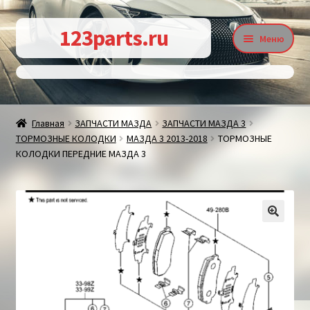
Перейти
Перейти
123parts.ru
Меню
к
к
навигации
содержимому
О магазине
Главная
ЗАПЧАСТИ МАЗДА
ЗАПЧАСТИ МАЗДА 3
ТОРМОЗНЫЕ КОЛОДКИ
МАЗДА 3 2013-2018
ТОРМОЗНЫЕ
Контакты
КОЛОДКИ ПЕРЕДНИЕ МАЗДА 3
Статьи
🔍
Доставка и оплата