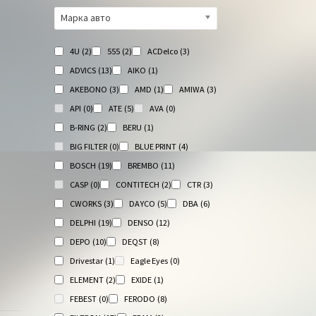
Марка авто
4U
(2)
555
(2)
ACDelco
(3)
ADVICS
(13)
AIKO
(1)
AKEBONO
(3)
AMD
(1)
AMIWA
(3)
API
(0)
ATE
(5)
AVA
(0)
B-RING
(2)
BERU
(1)
BIG FILTER
(0)
BLUE PRINT
(4)
BOSCH
(19)
BREMBO
(11)
CASP
(0)
CONTITECH
(2)
CTR
(3)
CWORKS
(3)
DAYCO
(5)
DBA
(6)
DELPHI
(19)
DENSO
(12)
DEPO
(10)
DEQST
(8)
Drivestar
(1)
Eagle Eyes
(0)
ELEMENT
(2)
EXIDE
(1)
FEBEST
(0)
FERODO
(8)