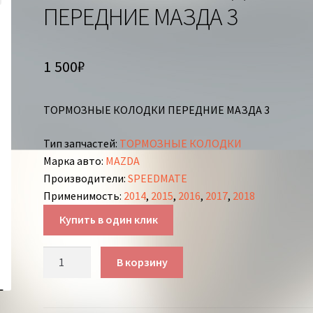
ПЕРЕДНИЕ МАЗДА 3
1 500
₽
ТОРМОЗНЫЕ КОЛОДКИ ПЕРЕДНИЕ МАЗДА 3
Тип запчастей
:
ТОРМОЗНЫЕ КОЛОДКИ
Марка авто
:
MAZDA
Производители
:
SPEEDMATE
Применимость
:
2014
,
2015
,
2016
,
2017
,
2018
Купить в один клик
Количество
В корзину
товара
ТОРМОЗНЫЕ
КОЛОДКИ