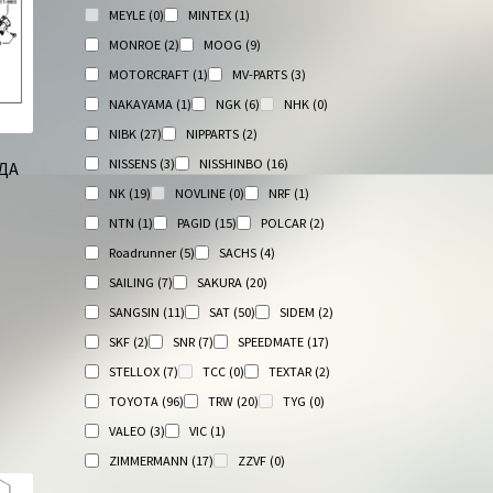
MEYLE
(0)
MINTEX
(1)
MONROE
(2)
MOOG
(9)
MOTORCRAFT
(1)
MV-PARTS
(3)
NAKAYAMA
(1)
NGK
(6)
NHK
(0)
NIBK
(27)
NIPPARTS
(2)
NISSENS
(3)
NISSHINBO
(16)
ДА
NK
(19)
NOVLINE
(0)
NRF
(1)
NTN
(1)
PAGID
(15)
POLCAR
(2)
Roadrunner
(5)
SACHS
(4)
SAILING
(7)
SAKURA
(20)
SANGSIN
(11)
SAT
(50)
SIDEM
(2)
SKF
(2)
SNR
(7)
SPEEDMATE
(17)
STELLOX
(7)
TCC
(0)
TEXTAR
(2)
TOYOTA
(96)
TRW
(20)
TYG
(0)
VALEO
(3)
VIC
(1)
ZIMMERMANN
(17)
ZZVF
(0)