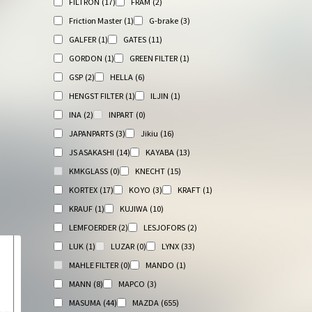
FILTRON
(17)
FRAM
(2)
Friction Master
(1)
G-brake
(3)
GALFER
(1)
GATES
(11)
GORDON
(1)
GREEN FILTER
(1)
GSP
(2)
HELLA
(6)
HENGST FILTER
(1)
ILJIN
(1)
INA
(2)
INPART
(0)
JAPANPARTS
(3)
Jikiu
(16)
JS ASAKASHI
(14)
KAYABA
(13)
KMKGLASS
(0)
KNECHT
(15)
KORTEX
(17)
KOYO
(3)
KRAFT
(1)
KRAUF
(1)
KUJIWA
(10)
LEMFOERDER
(2)
LESJOFORS
(2)
LUK
(1)
LUZAR
(0)
LYNX
(33)
MAHLE FILTER
(0)
MANDO
(1)
MANN
(8)
MAPCO
(3)
MASUMA
(44)
MAZDA
(655)