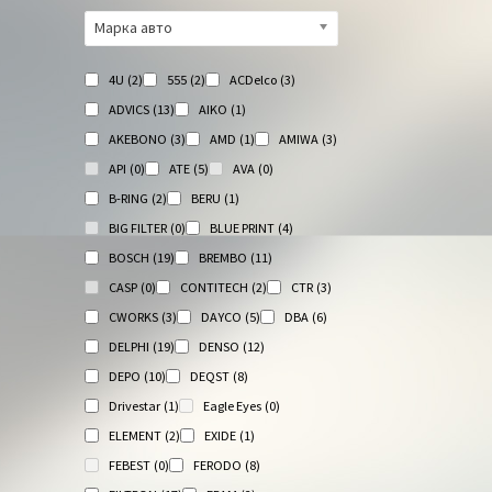
Марка авто
4U
(2)
555
(2)
ACDelco
(3)
ADVICS
(13)
AIKO
(1)
AKEBONO
(3)
AMD
(1)
AMIWA
(3)
API
(0)
ATE
(5)
AVA
(0)
B-RING
(2)
BERU
(1)
BIG FILTER
(0)
BLUE PRINT
(4)
BOSCH
(19)
BREMBO
(11)
CASP
(0)
CONTITECH
(2)
CTR
(3)
CWORKS
(3)
DAYCO
(5)
DBA
(6)
DELPHI
(19)
DENSO
(12)
DEPO
(10)
DEQST
(8)
Drivestar
(1)
Eagle Eyes
(0)
ELEMENT
(2)
EXIDE
(1)
FEBEST
(0)
FERODO
(8)