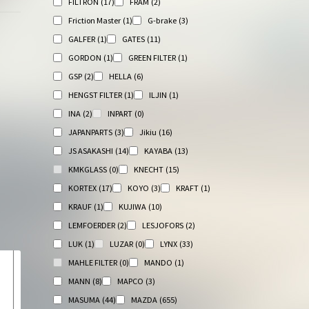
FILTRON
(17)
FRAM
(2)
Friction Master
(1)
G-brake
(3)
GALFER
(1)
GATES
(11)
GORDON
(1)
GREEN FILTER
(1)
GSP
(2)
HELLA
(6)
HENGST FILTER
(1)
ILJIN
(1)
INA
(2)
INPART
(0)
JAPANPARTS
(3)
Jikiu
(16)
JS ASAKASHI
(14)
KAYABA
(13)
KMKGLASS
(0)
KNECHT
(15)
KORTEX
(17)
KOYO
(3)
KRAFT
(1)
KRAUF
(1)
KUJIWA
(10)
LEMFOERDER
(2)
LESJOFORS
(2)
LUK
(1)
LUZAR
(0)
LYNX
(33)
MAHLE FILTER
(0)
MANDO
(1)
MANN
(8)
MAPCO
(3)
MASUMA
(44)
MAZDA
(655)