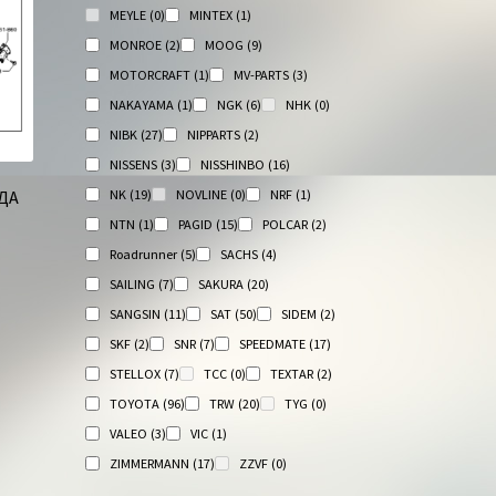
MEYLE
(0)
MINTEX
(1)
MONROE
(2)
MOOG
(9)
MOTORCRAFT
(1)
MV-PARTS
(3)
NAKAYAMA
(1)
NGK
(6)
NHK
(0)
NIBK
(27)
NIPPARTS
(2)
NISSENS
(3)
NISSHINBO
(16)
NK
(19)
NOVLINE
(0)
NRF
(1)
ДА
NTN
(1)
PAGID
(15)
POLCAR
(2)
Roadrunner
(5)
SACHS
(4)
SAILING
(7)
SAKURA
(20)
SANGSIN
(11)
SAT
(50)
SIDEM
(2)
SKF
(2)
SNR
(7)
SPEEDMATE
(17)
STELLOX
(7)
TCC
(0)
TEXTAR
(2)
TOYOTA
(96)
TRW
(20)
TYG
(0)
VALEO
(3)
VIC
(1)
ZIMMERMANN
(17)
ZZVF
(0)