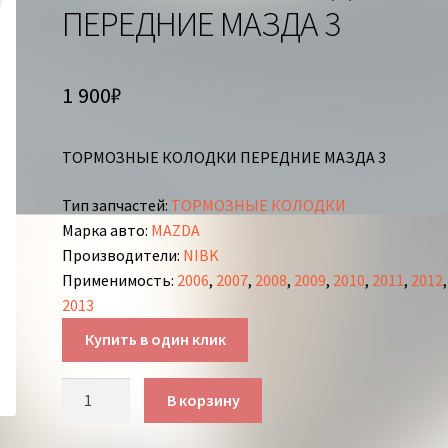
ПЕРЕДНИЕ МАЗДА 3
1 900
₽
ТОРМОЗНЫЕ КОЛОДКИ ПЕРЕДНИЕ МАЗДА 3
Тип запчастей
:
ТОРМОЗНЫЕ КОЛОДКИ
Марка авто
:
MAZDA
Производители
:
NIBK
Применимость
:
2006
,
2007
,
2008
,
2009
,
2010
,
2011
,
2012
,
2013
Купить в один клик
Количество
В корзину
товара
ТОРМОЗНЫЕ