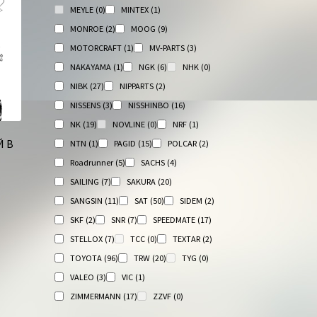
MEYLE
(0)
MINTEX
(1)
MONROE
(2)
MOOG
(9)
MOTORCRAFT
(1)
MV-PARTS
(3)
NAKAYAMA
(1)
NGK
(6)
NHK
(0)
NIBK
(27)
NIPPARTS
(2)
NISSENS
(3)
NISSHINBO
(16)
NK
(19)
NOVLINE
(0)
NRF
(1)
 В
NTN
(1)
PAGID
(15)
POLCAR
(2)
Roadrunner
(5)
SACHS
(4)
SAILING
(7)
SAKURA
(20)
SANGSIN
(11)
SAT
(50)
SIDEM
(2)
SKF
(2)
SNR
(7)
SPEEDMATE
(17)
STELLOX
(7)
TCC
(0)
TEXTAR
(2)
TOYOTA
(96)
TRW
(20)
TYG
(0)
VALEO
(3)
VIC
(1)
ZIMMERMANN
(17)
ZZVF
(0)