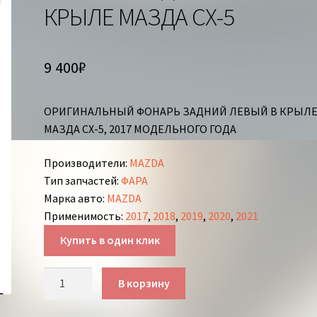
КРЫЛЕ МАЗДА СХ-5
9 400
₽
ОРИГИНАЛЬНЫЙ ФОНАРЬ ЗАДНИЙ ЛЕВЫЙ В КРЫЛ
МАЗДА СХ-5, 2017 МОДЕЛЬНОГО ГОДА
Производители
:
MAZDA
Тип запчастей
:
ФАРА
Марка авто
:
MAZDA
Применимость
:
2017
,
2018
,
2019
,
2020
,
2021
Купить в один клик
Количество
В корзину
товара
ФОНАРЬ