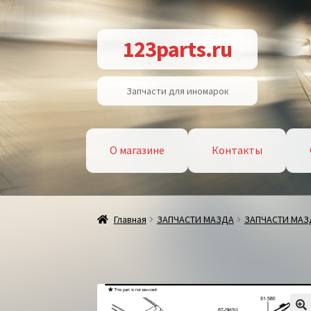
Перейти
Перейти
123parts.ru
к
к
навигации
содержимому
Запчасти для иномарок
О магазине
Контакты
Главная
ЗАПЧАСТИ МАЗДА
ЗАПЧАСТИ МАЗД