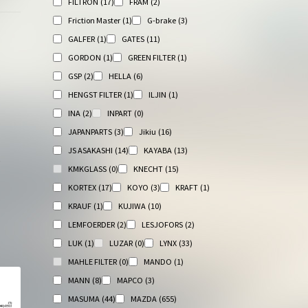
FILTRON
(17)
FRAM
(2)
Friction Master
(1)
G-brake
(3)
GALFER
(1)
GATES
(11)
GORDON
(1)
GREEN FILTER
(1)
GSP
(2)
HELLA
(6)
HENGST FILTER
(1)
ILJIN
(1)
INA
(2)
INPART
(0)
JAPANPARTS
(3)
Jikiu
(16)
JS ASAKASHI
(14)
KAYABA
(13)
,
KMKGLASS
(0)
KNECHT
(15)
KORTEX
(17)
KOYO
(3)
KRAFT
(1)
KRAUF
(1)
KUJIWA
(10)
LEMFOERDER
(2)
LESJOFORS
(2)
LUK
(1)
LUZAR
(0)
LYNX
(33)
MAHLE FILTER
(0)
MANDO
(1)
MANN
(8)
MAPCO
(3)
MASUMA
(44)
MAZDA
(655)