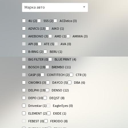
Марка авто
4U
(2)
555
(2)
ACDelco
(3)
ADVICS
(13)
AIKO
(1)
AKEBONO
(3)
AMD
(1)
AMIWA
(3)
API
(0)
ATE
(5)
AVA
(0)
Е
B-RING
(2)
BERU
(1)
BIG FILTER
(0)
BLUE PRINT
(4)
BOSCH
(19)
BREMBO
(11)
CASP
(0)
CONTITECH
(2)
CTR
(3)
CWORKS
(3)
DAYCO
(5)
DBA
(6)
DELPHI
(19)
DENSO
(12)
DEPO
(10)
DEQST
(8)
Drivestar
(1)
Eagle Eyes
(0)
ELEMENT
(2)
EXIDE
(1)
FEBEST
(0)
FERODO
(8)