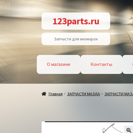
Перейти
Перейти
123parts.ru
к
к
навигации
содержимому
Запчасти для иномарок
О магазине
Контакты
Главная
ЗАПЧАСТИ МАЗДА
ЗАПЧАСТИ МАЗД