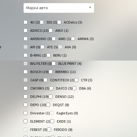
Марка авто
4U
(2)
555
(2)
ACDelco
(3)
ADVICS
(13)
AIKO
(1)
AKEBONO
(3)
AMD
(1)
AMIWA
(3)
API
(0)
ATE
(5)
AVA
(0)
7
B-RING
(2)
BERU
(1)
BIG FILTER
(0)
BLUE PRINT
(4)
BOSCH
(19)
BREMBO
(11)
CASP
(0)
CONTITECH
(2)
CTR
(3)
CWORKS
(3)
DAYCO
(5)
DBA
(6)
DELPHI
(19)
DENSO
(12)
DEPO
(10)
DEQST
(8)
Drivestar
(1)
Eagle Eyes
(0)
ELEMENT
(2)
EXIDE
(1)
FEBEST
(0)
FERODO
(8)