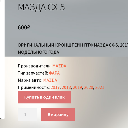
МАЗДА СХ-5
600
₽
ОРИГИНАЛЬНЫЙ КРОНШТЕЙН ПТФ МАЗДА СХ-5, 201
МОДЕЛЬНОГО ГОДА
Производители
:
MAZDA
Тип запчастей
:
ФАРА
Марка авто
:
MAZDA
Применимость
:
2017
,
2018
,
2019
,
2020
,
2021
Купить в один клик
Количество
В корзину
товара
КРОНШТЕЙН