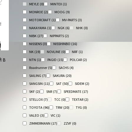
MEYLE
(0)
MINTEX
(1)
MONROE
(2)
MOOG
(9)
MOTORCRAFT
(1)
MV-PARTS
(3)
NAKAYAMA
(1)
NGK
(6)
NHK
(0)
NIBK
(27)
NIPPARTS
(2)
NISSENS
(3)
NISSHINBO
(16)
NK
(19)
NOVLINE
(0)
NRF
(1)
 В
NTN
(1)
PAGID
(15)
POLCAR
(2)
Roadrunner
(5)
SACHS
(4)
SAILING
(7)
SAKURA
(20)
SANGSIN
(11)
SAT
(50)
SIDEM
(2)
SKF
(2)
SNR
(7)
SPEEDMATE
(17)
STELLOX
(7)
TCC
(0)
TEXTAR
(2)
TOYOTA
(96)
TRW
(20)
TYG
(0)
VALEO
(3)
VIC
(1)
ZIMMERMANN
(17)
ZZVF
(0)