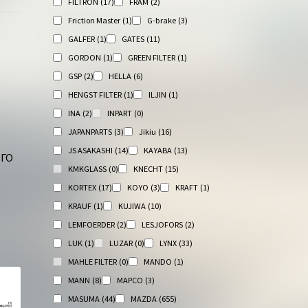
FILTRON
(17)
FRAM
(2)
Friction Master
(1)
G-brake
(3)
GALFER
(1)
GATES
(11)
GORDON
(1)
GREEN FILTER
(1)
GSP
(2)
HELLA
(6)
HENGST FILTER
(1)
ILJIN
(1)
INA
(2)
INPART
(0)
JAPANPARTS
(3)
Jikiu
(16)
JS ASAKASHI
(14)
KAYABA
(13)
ОГО
KMKGLASS
(0)
KNECHT
(15)
KORTEX
(17)
KOYO
(3)
KRAFT
(1)
KRAUF
(1)
KUJIWA
(10)
LEMFOERDER
(2)
LESJOFORS
(2)
LUK
(1)
LUZAR
(0)
LYNX
(33)
MAHLE FILTER
(0)
MANDO
(1)
MANN
(8)
MAPCO
(3)
MASUMA
(44)
MAZDA
(655)