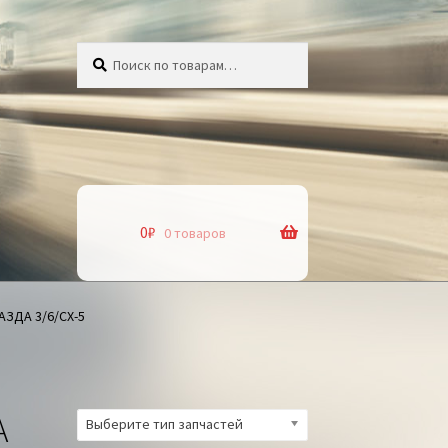
Искать:
Поиск
0
₽
0 товаров
ЗДА 3/6/СХ-5
А
Выберите тип запчастей