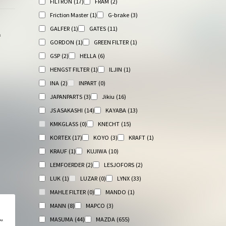
FILTRON
(17)
FRAM
(2)
Friction Master
(1)
G-brake
(3)
GALFER
(1)
GATES
(11)
А
GORDON
(1)
GREEN FILTER
(1)
GSP
(2)
HELLA
(6)
HENGST FILTER
(1)
ILJIN
(1)
INA
(2)
INPART
(0)
JAPANPARTS
(3)
Jikiu
(16)
JS ASAKASHI
(14)
KAYABA
(13)
KMKGLASS
(0)
KNECHT
(15)
KORTEX
(17)
KOYO
(3)
KRAFT
(1)
KRAUF
(1)
KUJIWA
(10)
LEMFOERDER
(2)
LESJOFORS
(2)
LUK
(1)
LUZAR
(0)
LYNX
(33)
MAHLE FILTER
(0)
MANDO
(1)
MANN
(8)
MAPCO
(3)
MASUMA
(44)
MAZDA
(655)