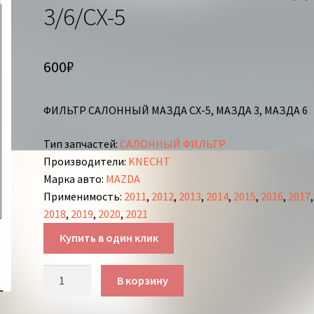
3/6/СХ-5
600
₽
ФИЛЬТР САЛОННЫЙ МАЗДА СХ-5, МАЗДА 3, МАЗДА 6
Тип запчастей
:
САЛОННЫЙ ФИЛЬТР
Производители
:
KNECHT
Марка авто
:
MAZDA
Применимость
:
2011
,
2012
,
2013
,
2014
,
2015
,
2016
,
2017
,
2018
,
2019
,
2020
,
2021
Купить в один клик
Количество
В корзину
товара
ФИЛЬТР