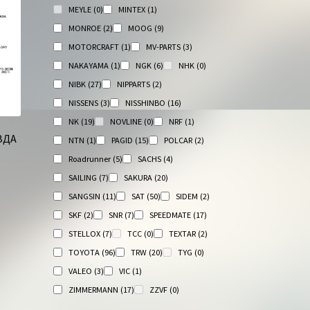
MEYLE
(0)
MINTEX
(1)
MONROE
(2)
MOOG
(9)
MOTORCRAFT
(1)
MV-PARTS
(3)
NAKAYAMA
(1)
NGK
(6)
NHK
(0)
NIBK
(27)
NIPPARTS
(2)
NISSENS
(3)
NISSHINBO
(16)
NK
(19)
NOVLINE
(0)
NRF
(1)
ЗДА
NTN
(1)
PAGID
(15)
POLCAR
(2)
Roadrunner
(5)
SACHS
(4)
SAILING
(7)
SAKURA
(20)
SANGSIN
(11)
SAT
(50)
SIDEM
(2)
SKF
(2)
SNR
(7)
SPEEDMATE
(17)
STELLOX
(7)
TCC
(0)
TEXTAR
(2)
TOYOTA
(96)
TRW
(20)
TYG
(0)
VALEO
(3)
VIC
(1)
ZIMMERMANN
(17)
ZZVF
(0)