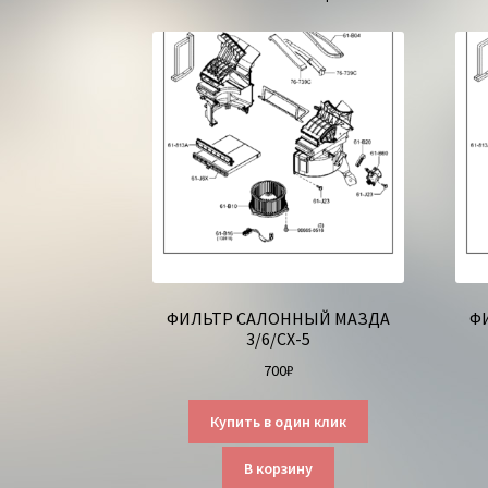
ФИЛЬТР САЛОННЫЙ МАЗДА
Ф
3/6/СХ-5
700
₽
Купить в один клик
В корзину