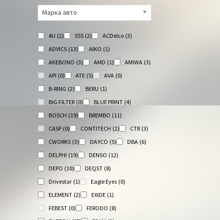
Марка авто
4U
(2)
555
(2)
ACDelco
(3)
ADVICS
(13)
AIKO
(1)
AKEBONO
(3)
AMD
(1)
AMIWA
(3)
API
(0)
ATE
(5)
AVA
(0)
B-RING
(2)
BERU
(1)
BIG FILTER
(0)
BLUE PRINT
(4)
BOSCH
(19)
BREMBO
(11)
CASP
(0)
CONTITECH
(2)
CTR
(3)
CWORKS
(3)
DAYCO
(5)
DBA
(6)
DELPHI
(19)
DENSO
(12)
DEPO
(10)
DEQST
(8)
Drivestar
(1)
Eagle Eyes
(0)
ELEMENT
(2)
EXIDE
(1)
FEBEST
(0)
FERODO
(8)