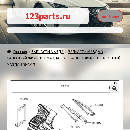
Перейти
Перейти
123parts.ru
Меню
к
к
навигации
содержимому
О магазине
Главная
ЗАПЧАСТИ МАЗДА
ЗАПЧАСТИ МАЗДА 3
САЛОННЫЙ ФИЛЬТР
МАЗДА 3 2013-2018
ФИЛЬТР САЛОННЫЙ
Контакты
МАЗДА 3/6/СХ-5
Статьи
🔍
Доставка и оплата