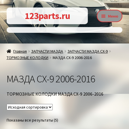
Перейти
Перейти
123parts.ru
Меню
к
к
навигации
содержимому
О магазине
Главная
ЗАПЧАСТИ МАЗДА
ЗАПЧАСТИ МАЗДА СХ-9
ТОРМОЗНЫЕ КОЛОДКИ
МАЗДА СХ-9 2006-2016
Контакты
МАЗДА СХ-9 2006-2016
Статьи
ТОРМОЗНЫЕ КОЛОДКИ МАЗДА СХ-9 2006-2016
Доставка и оплата
Показаны все результаты (5)