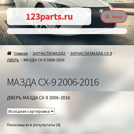
Перейти
Перейти
123parts.ru
Меню
к
к
навигации
содержимому
О магазине
Главная
ЗАПЧАСТИ МАЗДА
ЗАПЧАСТИ МАЗДА СХ-9
ДВЕРЬ
МАЗДА СХ-9 2006-2016
Контакты
МАЗДА СХ-9 2006-2016
Статьи
ДВЕРЬ МАЗДА СХ-9 2006-2016
Доставка и оплата
Показаны все результаты (4)