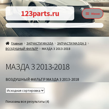
Перейти
Перейти
123parts.ru
Меню
к
к
навигации
содержимому
О магазине
Главная
ЗАПЧАСТИ МАЗДА
ЗАПЧАСТИ МАЗДА 3
ВОЗДУШНЫЙ ФИЛЬТР
МАЗДА 3 2013-2018
Контакты
МАЗДА 3 2013-2018
Статьи
ВОЗДУШНЫЙ ФИЛЬТР МАЗДА 3 2013-2018
Доставка и оплата
Показаны все результаты (4)