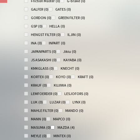
Friction Master
(0)
G-brake
(0)
GALFER
(0)
GATES
(0)
GORDON
(0)
GREEN FILTER
(0)
GSP
(0)
HELLA
(0)
HENGST FILTER
(0)
ILJIN
(0)
INA
(0)
INPART
(0)
JAPANPARTS
(0)
Jikiu
(0)
JS ASAKASHI
(0)
KAYABA
(0)
KMKGLASS
(0)
KNECHT
(0)
KORTEX
(0)
KOYO
(0)
KRAFT
(0)
KRAUF
(0)
KUJIWA
(0)
LEMFOERDER
(0)
LESJOFORS
(0)
LUK
(0)
LUZAR
(0)
LYNX
(0)
MAHLE FILTER
(0)
MANDO
(0)
MANN
(0)
MAPCO
(0)
MASUMA
(0)
MAZDA
(4)
MEYLE
(0)
MINTEX
(0)