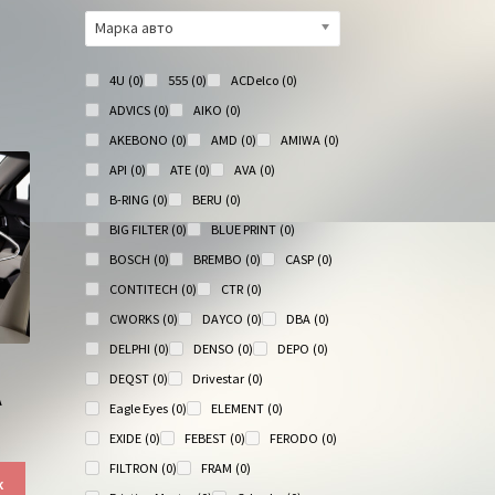
Марка авто
4U
(0)
555
(0)
ACDelco
(0)
ADVICS
(0)
AIKO
(0)
AKEBONO
(0)
AMD
(0)
AMIWA
(0)
API
(0)
ATE
(0)
AVA
(0)
B-RING
(0)
BERU
(0)
BIG FILTER
(0)
BLUE PRINT
(0)
BOSCH
(0)
BREMBO
(0)
CASP
(0)
CONTITECH
(0)
CTR
(0)
CWORKS
(0)
DAYCO
(0)
DBA
(0)
DELPHI
(0)
DENSO
(0)
DEPO
(0)
DEQST
(0)
Drivestar
(0)
А
Eagle Eyes
(0)
ELEMENT
(0)
EXIDE
(0)
FEBEST
(0)
FERODO
(0)
FILTRON
(0)
FRAM
(0)
к