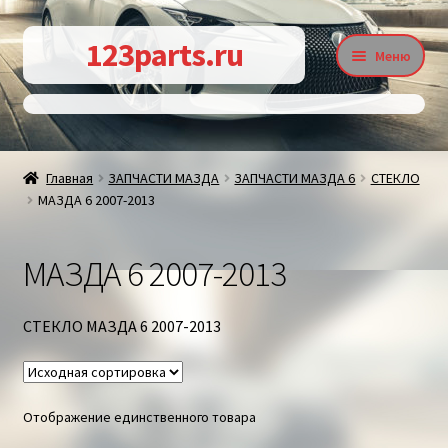
Перейти
Перейти
123parts.ru
Меню
к
к
навигации
содержимому
О магазине
Главная
ЗАПЧАСТИ МАЗДА
ЗАПЧАСТИ МАЗДА 6
СТЕКЛО
МАЗДА 6 2007-2013
Контакты
МАЗДА 6 2007-2013
Статьи
СТЕКЛО МАЗДА 6 2007-2013
Доставка и оплата
Отображение единственного товара