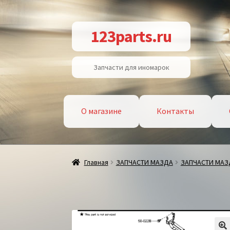
Перейти
Перейти
123parts.ru
к
к
навигации
содержимому
Запчасти для иномарок
О магазине
Контакты
Главная
ЗАПЧАСТИ МАЗДА
ЗАПЧАСТИ МАЗД