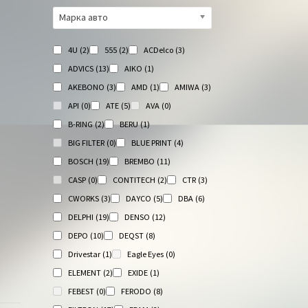
Марка авто
4U
(2)
555
(2)
ACDelco
(3)
ADVICS
(13)
AIKO
(1)
AKEBONO
(3)
AMD
(1)
AMIWA
(3)
API
(0)
ATE
(5)
AVA
(0)
B-RING
(2)
BERU
(1)
BIG FILTER
(0)
BLUE PRINT
(4)
BOSCH
(19)
BREMBO
(11)
CASP
(0)
CONTITECH
(2)
CTR
(3)
CWORKS
(3)
DAYCO
(5)
DBA
(6)
DELPHI
(19)
DENSO
(12)
DEPO
(10)
DEQST
(8)
Drivestar
(1)
Eagle Eyes
(0)
ELEMENT
(2)
EXIDE
(1)
FEBEST
(0)
FERODO
(8)