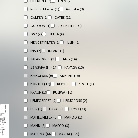
FILTRON
(17)
FRAM
(2)
Friction Master
(1)
G-brake
(3)
GALFER
(1)
GATES
(11)
GORDON
(1)
GREEN FILTER
(1)
GSP
(2)
HELLA
(6)
HENGST FILTER
(1)
ILJIN
(1)
INA
(2)
INPART
(0)
JAPANPARTS
(3)
Jikiu
(16)
JS ASAKASHI
(14)
KAYABA
(13)
KMKGLASS
(0)
KNECHT
(15)
KORTEX
(17)
KOYO
(3)
KRAFT
(1)
KRAUF
(1)
KUJIWA
(10)
LEMFOERDER
(2)
LESJOFORS
(2)
LUK
(1)
LUZAR
(0)
LYNX
(33)
MAHLE FILTER
(0)
MANDO
(1)
MANN
(8)
MAPCO
(3)
MASUMA
(44)
MAZDA
(655)