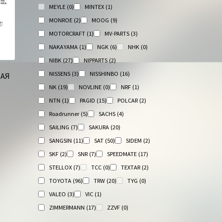
MEYLE
(0)
MINTEX
(1)
MONROE
(2)
MOOG
(9)
MOTORCRAFT
(1)
MV-PARTS
(3)
NAKAYAMA
(1)
NGK
(6)
NHK
(0)
NIBK
(27)
NIPPARTS
(2)
NISSENS
(3)
NISSHINBO
(16)
НАЯ
NK
(19)
NOVLINE
(0)
NRF
(1)
NTN
(1)
PAGID
(15)
POLCAR
(2)
Roadrunner
(5)
SACHS
(4)
SAILING
(7)
SAKURA
(20)
SANGSIN
(11)
SAT
(50)
SIDEM
(2)
SKF
(2)
SNR
(7)
SPEEDMATE
(17)
STELLOX
(7)
TCC
(0)
TEXTAR
(2)
TOYOTA
(96)
TRW
(20)
TYG
(0)
VALEO
(3)
VIC
(1)
ZIMMERMANN
(17)
ZZVF
(0)