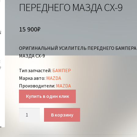
ПЕРЕДНЕГО МАЗДА СХ-9
15 900
₽
ОРИГИНАЛЬНЫЙ УСИЛИТЕЛЬ ПЕРЕДНЕГО БАМПЕРА
МАЗДА СХ-9
Тип запчастей
:
БАМПЕР
Марка авто
:
MAZDA
Производители
:
MAZDA
Купить в один клик
Количество
В корзину
товара
УСИЛИТЕЛЬ
БАМПЕРА