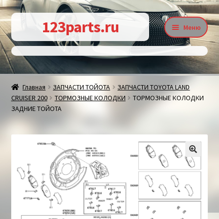
Перейти
Перейти
123parts.ru
Меню
к
к
навигации
содержимому
О магазине
Главная
ЗАПЧАСТИ ТОЙОТА
ЗАПЧАСТИ TOYOTA LAND
CRUISER 200
ТОРМОЗНЫЕ КОЛОДКИ
ТОРМОЗНЫЕ КОЛОДКИ
Контакты
ЗАДНИЕ ТОЙОТА
Статьи
🔍
Доставка и оплата