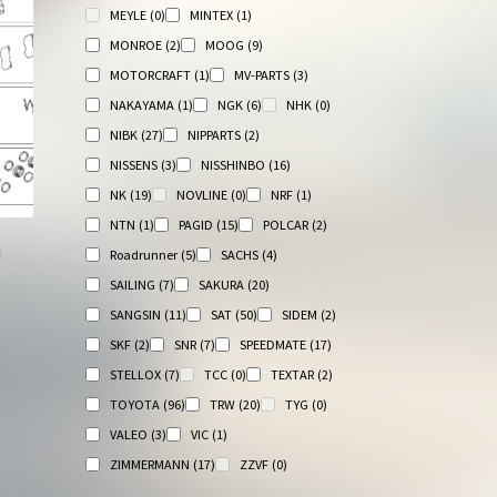
MEYLE
(0)
MINTEX
(1)
MONROE
(2)
MOOG
(9)
MOTORCRAFT
(1)
MV-PARTS
(3)
NAKAYAMA
(1)
NGK
(6)
NHK
(0)
NIBK
(27)
NIPPARTS
(2)
NISSENS
(3)
NISSHINBO
(16)
NK
(19)
NOVLINE
(0)
NRF
(1)
NTN
(1)
PAGID
(15)
POLCAR
(2)
И
Roadrunner
(5)
SACHS
(4)
SAILING
(7)
SAKURA
(20)
SANGSIN
(11)
SAT
(50)
SIDEM
(2)
SKF
(2)
SNR
(7)
SPEEDMATE
(17)
STELLOX
(7)
TCC
(0)
TEXTAR
(2)
TOYOTA
(96)
TRW
(20)
TYG
(0)
VALEO
(3)
VIC
(1)
ZIMMERMANN
(17)
ZZVF
(0)