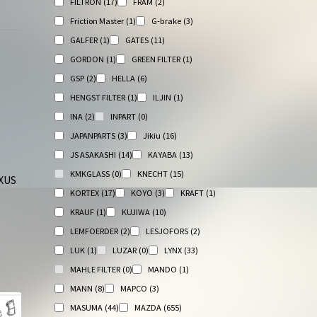
FILTRON
(17)
FRAM
(2)
Friction Master
(1)
G-brake
(3)
GALFER
(1)
GATES
(11)
GORDON
(1)
GREEN FILTER
(1)
GSP
(2)
HELLA
(6)
HENGST FILTER
(1)
ILJIN
(1)
INA
(2)
INPART
(0)
JAPANPARTS
(3)
Jikiu
(16)
JS ASAKASHI
(14)
KAYABA
(13)
KMKGLASS
(0)
KNECHT
(15)
XUS
KORTEX
(17)
KOYO
(3)
KRAFT
(1)
KRAUF
(1)
KUJIWA
(10)
LEMFOERDER
(2)
LESJOFORS
(2)
LUK
(1)
LUZAR
(0)
LYNX
(33)
MAHLE FILTER
(0)
MANDO
(1)
MANN
(8)
MAPCO
(3)
MASUMA
(44)
MAZDA
(655)