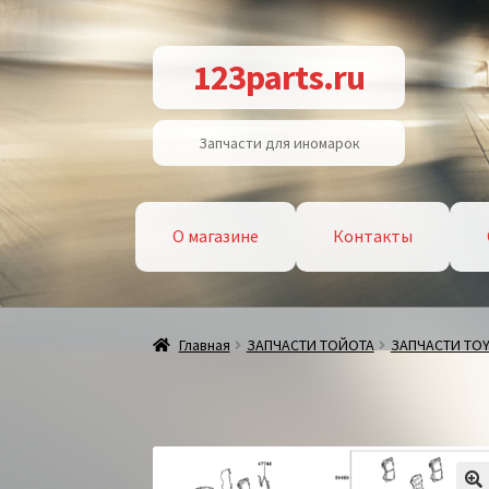
Перейти
Перейти
123parts.ru
к
к
навигации
содержимому
Запчасти для иномарок
О магазине
Контакты
Главная
ЗАПЧАСТИ ТОЙОТА
ЗАПЧАСТИ TOY