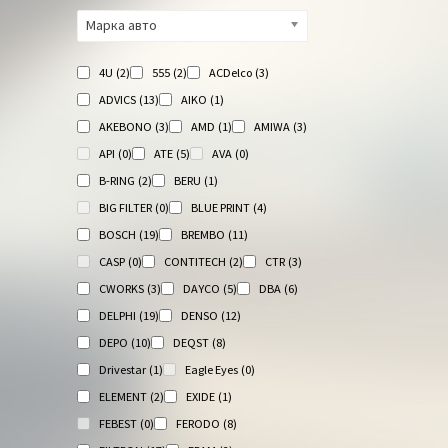
Марка авто
4U
(2)
555
(2)
ACDelco
(3)
ADVICS
(13)
AIKO
(1)
AKEBONO
(3)
AMD
(1)
AMIWA
(3)
API
(0)
ATE
(5)
AVA
(0)
B-RING
(2)
BERU
(1)
BIG FILTER
(0)
BLUE PRINT
(4)
BOSCH
(19)
BREMBO
(11)
CASP
(0)
CONTITECH
(2)
CTR
(3)
CWORKS
(3)
DAYCO
(5)
DBA
(6)
DELPHI
(19)
DENSO
(12)
DEPO
(10)
DEQST
(8)
Drivestar
(1)
Eagle Eyes
(0)
ELEMENT
(2)
EXIDE
(1)
FEBEST
(0)
FERODO
(8)