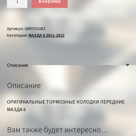
В корзину
товара
ТОРМОЗНЫЕ
КОЛОДКИ
ПЕРЕДНИЕ
Артикул:
GMY53328Z
Категория:
МАЗДА 6 2012-2022
МАЗДА
6
Описание
Описание
ОРИГИНАЛЬНЫЕ ТОРМОЗНЫЕ КОЛОДКИ ПЕРЕДНИЕ
МАЗДА 6
Вам также будет интересно…