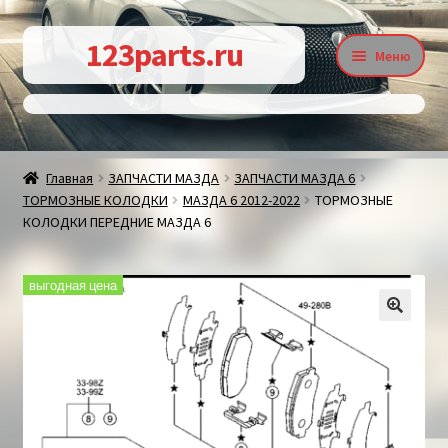
Перейти
Перейти
123parts.ru
Меню
к
к
навигации
содержимому
О магазине
Главная
ЗАПЧАСТИ МАЗДА
ЗАПЧАСТИ МАЗДА 6
ТОРМОЗНЫЕ КОЛОДКИ
МАЗДА 6 2012-2022
ТОРМОЗНЫЕ
Контакты
КОЛОДКИ ПЕРЕДНИЕ МАЗДА 6
выгодная цена
Статьи
🔍
Доставка и оплата