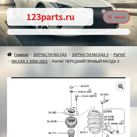
Перейти
Перейти
123parts.ru
Меню
к
к
навигации
содержимому
О магазине
Главная
ЗАПЧАСТИ МАЗДА
ЗАПЧАСТИ МАЗДА 3
РЫЧАГ
МАЗДА 3 2009-2013
РЫЧАГ ПЕРЕДНИЙ ПРАВЫЙ МАЗДА 3
Контакты
Статьи
🔍
Доставка и оплата