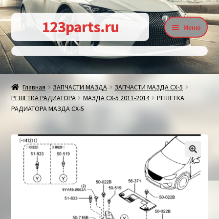
Перейти
Перейти
123parts.ru
Меню
к
к
навигации
содержимому
О магазине
Главная
ЗАПЧАСТИ МАЗДА
ЗАПЧАСТИ МАЗДА СХ-5
РЕШЕТКА РАДИАТОРА
МАЗДА СХ-5 2011-2014
РЕШЕТКА
Контакты
РАДИАТОРА МАЗДА СХ-5
Статьи
🔍
Доставка и оплата