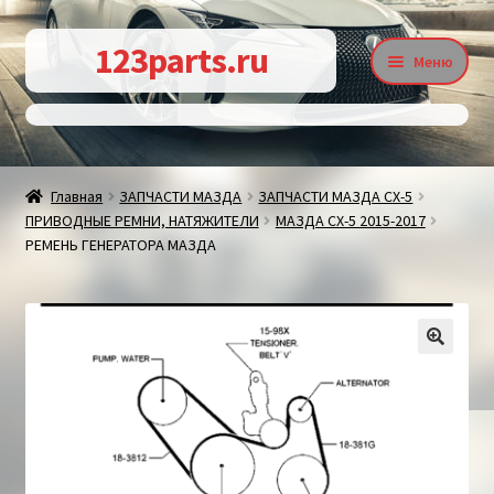
Перейти
Перейти
123parts.ru
Меню
к
к
навигации
содержимому
О магазине
Главная
ЗАПЧАСТИ МАЗДА
ЗАПЧАСТИ МАЗДА СХ-5
ПРИВОДНЫЕ РЕМНИ, НАТЯЖИТЕЛИ
МАЗДА СХ-5 2015-2017
Контакты
РЕМЕНЬ ГЕНЕРАТОРА МАЗДА
Статьи
🔍
Доставка и оплата