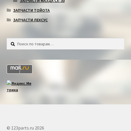
ЗАПЧАСТИ МАЗДА СХ-30
ЗАПЧАСТИ ТОЙОТА
ЗАПЧАСТИ ЛЕКСУС
Искать:
Поиск
© 123parts.ru 2026