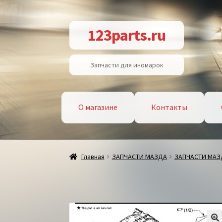
Перейти
Перейти
123parts.ru
к
к
навигации
содержимому
Запчасти для иномарок
О магазине
Контакты
Главная
ЗАПЧАСТИ МАЗДА
ЗАПЧАСТИ МАЗД