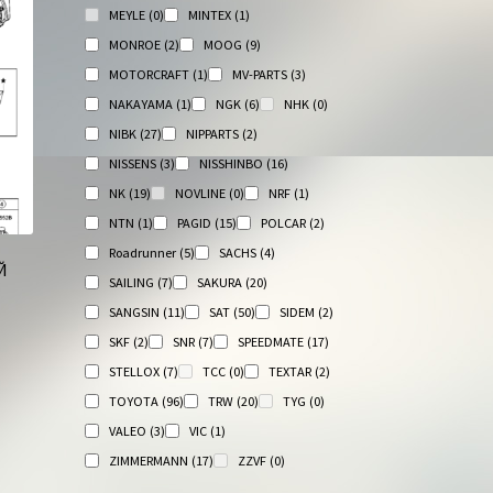
MEYLE
(0)
MINTEX
(1)
MONROE
(2)
MOOG
(9)
MOTORCRAFT
(1)
MV-PARTS
(3)
NAKAYAMA
(1)
NGK
(6)
NHK
(0)
NIBK
(27)
NIPPARTS
(2)
NISSENS
(3)
NISSHINBO
(16)
NK
(19)
NOVLINE
(0)
NRF
(1)
NTN
(1)
PAGID
(15)
POLCAR
(2)
Roadrunner
(5)
SACHS
(4)
Й
SAILING
(7)
SAKURA
(20)
SANGSIN
(11)
SAT
(50)
SIDEM
(2)
SKF
(2)
SNR
(7)
SPEEDMATE
(17)
STELLOX
(7)
TCC
(0)
TEXTAR
(2)
TOYOTA
(96)
TRW
(20)
TYG
(0)
VALEO
(3)
VIC
(1)
ZIMMERMANN
(17)
ZZVF
(0)