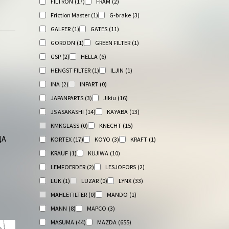
FILTRON
(17)
FRAM
(2)
Friction Master
(1)
G-brake
(3)
GALFER
(1)
GATES
(11)
GORDON
(1)
GREEN FILTER
(1)
GSP
(2)
HELLA
(6)
HENGST FILTER
(1)
ILJIN
(1)
INA
(2)
INPART
(0)
JAPANPARTS
(3)
Jikiu
(16)
JS ASAKASHI
(14)
KAYABA
(13)
KMKGLASS
(0)
KNECHT
(15)
ДА
KORTEX
(17)
KOYO
(3)
KRAFT
(1)
KRAUF
(1)
KUJIWA
(10)
LEMFOERDER
(2)
LESJOFORS
(2)
LUK
(1)
LUZAR
(0)
LYNX
(33)
MAHLE FILTER
(0)
MANDO
(1)
MANN
(8)
MAPCO
(3)
MASUMA
(44)
MAZDA
(655)