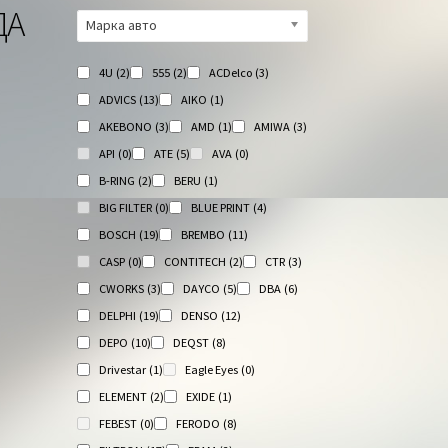
ДА
Марка авто
4U
(2)
555
(2)
ACDelco
(3)
ADVICS
(13)
AIKO
(1)
AKEBONO
(3)
AMD
(1)
AMIWA
(3)
API
(0)
ATE
(5)
AVA
(0)
B-RING
(2)
BERU
(1)
BIG FILTER
(0)
BLUE PRINT
(4)
BOSCH
(19)
BREMBO
(11)
CASP
(0)
CONTITECH
(2)
CTR
(3)
CWORKS
(3)
DAYCO
(5)
DBA
(6)
DELPHI
(19)
DENSO
(12)
DEPO
(10)
DEQST
(8)
Drivestar
(1)
Eagle Eyes
(0)
ELEMENT
(2)
EXIDE
(1)
FEBEST
(0)
FERODO
(8)