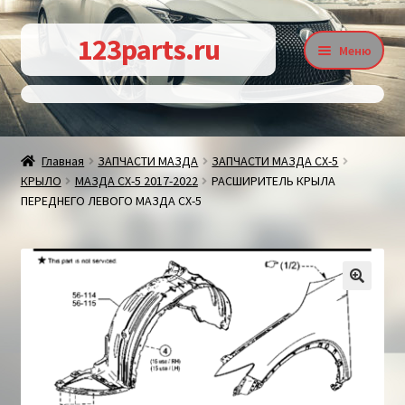
Перейти
Перейти
123parts.ru
Меню
к
к
навигации
содержимому
О магазине
Главная
ЗАПЧАСТИ МАЗДА
ЗАПЧАСТИ МАЗДА СХ-5
КРЫЛО
МАЗДА СХ-5 2017-2022
РАСШИРИТЕЛЬ КРЫЛА
Контакты
ПЕРЕДНЕГО ЛЕВОГО МАЗДА СХ-5
Статьи
🔍
Доставка и оплата