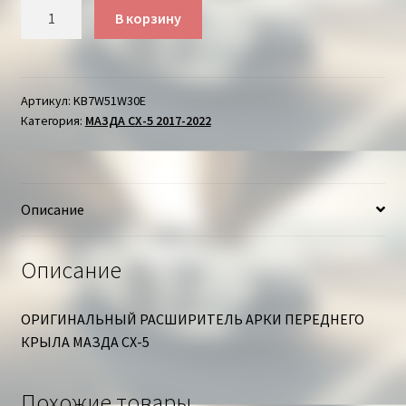
Количество
В корзину
товара
РАСШИРИТЕЛЬ
КРЫЛА
ПЕРЕДНЕГО
Артикул:
KB7W51W30E
Категория:
МАЗДА СХ-5 2017-2022
ЛЕВОГО
МАЗДА
СХ-5
Описание
Описание
ОРИГИНАЛЬНЫЙ РАСШИРИТЕЛЬ АРКИ ПЕРЕДНЕГО
КРЫЛА МАЗДА СХ-5
Похожие товары