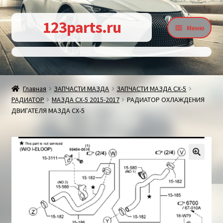
Перейти
Перейти
123parts.ru
Меню
к
к
навигации
содержимому
О магазине
Главная
ЗАПЧАСТИ МАЗДА
ЗАПЧАСТИ МАЗДА СХ-5
РАДИАТОР
МАЗДА СХ-5 2015-2017
РАДИАТОР ОХЛАЖДЕНИЯ
Контакты
ДВИГАТЕЛЯ МАЗДА СХ-5
Статьи
🔍
Доставка и оплата