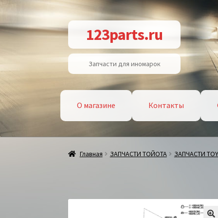
Перейти
Перейти
123parts.ru
к
к
навигации
содержимому
Запчасти для иномарок
О магазине
Контакты
Главная
ЗАПЧАСТИ ТОЙОТА
ЗАПЧАСТИ TO