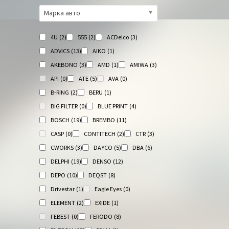
Марка авто
4U
(2)
555
(2)
ACDelco
(3)
ADVICS
(13)
AIKO
(1)
AKEBONO
(3)
AMD
(1)
AMIWA
(3)
API
(0)
ATE
(5)
AVA
(0)
B-RING
(2)
BERU
(1)
BIG FILTER
(0)
BLUE PRINT
(4)
BOSCH
(19)
BREMBO
(11)
CASP
(0)
CONTITECH
(2)
CTR
(3)
CWORKS
(3)
DAYCO
(5)
DBA
(6)
DELPHI
(19)
DENSO
(12)
DEPO
(10)
DEQST
(8)
Drivestar
(1)
Eagle Eyes
(0)
ELEMENT
(2)
EXIDE
(1)
FEBEST
(0)
FERODO
(8)