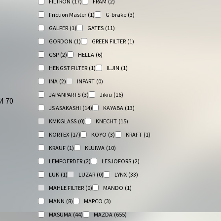
FILTRON
(17)
FRAM
(2)
Friction Master
(1)
G-brake
(3)
GALFER
(1)
GATES
(11)
GORDON
(1)
GREEN FILTER
(1)
GSP
(2)
HELLA
(6)
HENGST FILTER
(1)
ILJIN
(1)
INA
(2)
INPART
(0)
JAPANPARTS
(3)
Jikiu
(16)
 70
JS ASAKASHI
(14)
KAYABA
(13)
KMKGLASS
(0)
KNECHT
(15)
KORTEX
(17)
KOYO
(3)
KRAFT
(1)
KRAUF
(1)
KUJIWA
(10)
LEMFOERDER
(2)
LESJOFORS
(2)
LUK
(1)
LUZAR
(0)
LYNX
(33)
MAHLE FILTER
(0)
MANDO
(1)
MANN
(8)
MAPCO
(3)
MASUMA
(44)
MAZDA
(655)