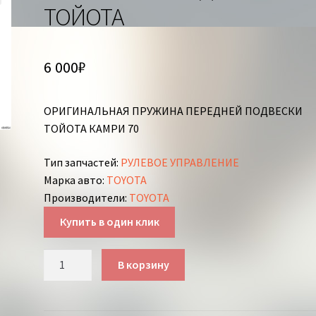
ТОЙОТА
6 000
₽
ОРИГИНАЛЬНАЯ ПРУЖИНА ПЕРЕДНЕЙ ПОДВЕСКИ
ТОЙОТА КАМРИ 70
Тип запчастей
:
РУЛЕВОЕ УПРАВЛЕНИЕ
Марка авто
:
TOYOTA
Производители
:
TOYOTA
Купить в один клик
Количество
В корзину
товара
ПРУЖИНА
ПЕРЕДНЯЯ