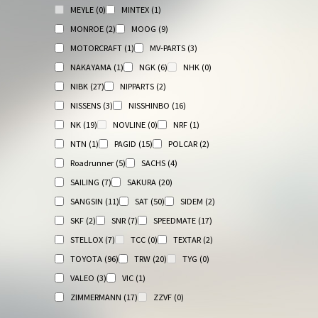
MEYLE
(0)
MINTEX
(1)
MONROE
(2)
MOOG
(9)
MOTORCRAFT
(1)
MV-PARTS
(3)
NAKAYAMA
(1)
NGK
(6)
NHK
(0)
NIBK
(27)
NIPPARTS
(2)
NISSENS
(3)
NISSHINBO
(16)
NK
(19)
NOVLINE
(0)
NRF
(1)
NTN
(1)
PAGID
(15)
POLCAR
(2)
Roadrunner
(5)
SACHS
(4)
SAILING
(7)
SAKURA
(20)
SANGSIN
(11)
SAT
(50)
SIDEM
(2)
SKF
(2)
SNR
(7)
SPEEDMATE
(17)
STELLOX
(7)
TCC
(0)
TEXTAR
(2)
TOYOTA
(96)
TRW
(20)
TYG
(0)
VALEO
(3)
VIC
(1)
ZIMMERMANN
(17)
ZZVF
(0)