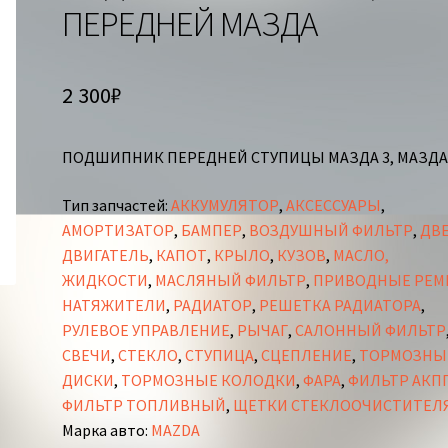
ПЕРЕДНЕЙ МАЗДА
2 300
₽
ПОДШИПНИК ПЕРЕДНЕЙ СТУПИЦЫ МАЗДА 3, МАЗДА
Тип запчастей
:
АККУМУЛЯТОР
,
АКСЕССУАРЫ
,
АМОРТИЗАТОР
,
БАМПЕР
,
ВОЗДУШНЫЙ ФИЛЬТР
,
ДВ
ДВИГАТЕЛЬ
,
КАПОТ
,
КРЫЛО
,
КУЗОВ
,
МАСЛО,
ЖИДКОСТИ
,
МАСЛЯНЫЙ ФИЛЬТР
,
ПРИВОДНЫЕ РЕМ
НАТЯЖИТЕЛИ
,
РАДИАТОР
,
РЕШЕТКА РАДИАТОРА
,
РУЛЕВОЕ УПРАВЛЕНИЕ
,
РЫЧАГ
,
САЛОННЫЙ ФИЛЬТР
СВЕЧИ
,
СТЕКЛО
,
СТУПИЦА
,
СЦЕПЛЕНИЕ
,
ТОРМОЗНЫ
ДИСКИ
,
ТОРМОЗНЫЕ КОЛОДКИ
,
ФАРА
,
ФИЛЬТР АКП
ФИЛЬТР ТОПЛИВНЫЙ
,
ЩЕТКИ СТЕКЛООЧИСТИТЕЛ
Марка авто
:
MAZDA