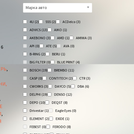
Марка авто
4U
(2)
555
(2)
ACDelco
(3)
ADVICS
(13)
AIKO
(1)
AKEBONO
(3)
AMD
(1)
AMIWA
(3)
API
(0)
ATE
(5)
AVA
(0)
 6
B-RING
(2)
BERU
(1)
BIG FILTER
(0)
BLUE PRINT
(4)
ЕРЬ
,
BOSCH
(19)
BREMBO
(11)
CASP
(0)
CONTITECH
(2)
CTR
(3)
НИ,
CWORKS
(3)
DAYCO
(5)
DBA
(6)
DELPHI
(19)
DENSO
(12)
,
DEPO
(10)
DEQST
(8)
Е
Drivestar
(1)
Eagle Eyes
(0)
П
,
ELEMENT
(2)
EXIDE
(1)
Я
FEBEST
(0)
FERODO
(8)