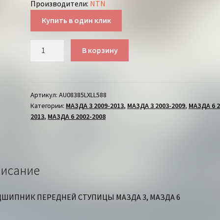
Производители
:
NTN
Купить в один клик
Количество
В корзину
товара
ПОДШИПНИК
СТУПИЦЫ
ПЕРЕДНЕЙ
Артикул:
AU08385LXLL588
Категории:
МАЗДА 3 2009-2013
,
МАЗДА 3 2003-2009
,
МАЗДА 6 2
МАЗДА
2013
,
МАЗДА 6 2002-2008
исание
ШИПНИК ПЕРЕДНЕЙ СТУПИЦЫ МАЗДА 3, МАЗДА 6