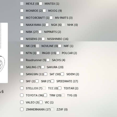
MEYLE
(0)
MINTEX
(1)
MONROE
(2)
MOOG
(9)
MOTORCRAFT
(1)
MV-PARTS
(3)
NAKAYAMA
(1)
NGK
(6)
NHK
(0)
NIBK
(27)
NIPPARTS
(2)
NISSENS
(3)
NISSHINBO
(16)
NK
(19)
NOVLINE
(0)
NRF
(1)
NTN
(1)
PAGID
(15)
POLCAR
(2)
Roadrunner
(5)
SACHS
(4)
SAILING
(7)
SAKURA
(20)
SANGSIN
(11)
SAT
(50)
SIDEM
(2)
SKF
(2)
SNR
(7)
SPEEDMATE
(17)
STELLOX
(7)
TCC
(0)
TEXTAR
(2)
 6
TOYOTA
(96)
TRW
(20)
TYG
(0)
VALEO
(3)
VIC
(1)
ZIMMERMANN
(17)
ZZVF
(0)