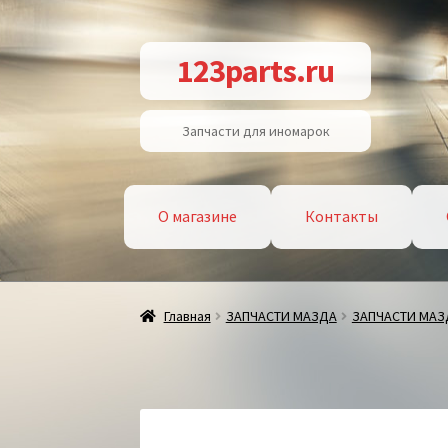
Перейти
Перейти
123parts.ru
к
к
навигации
содержимому
Запчасти для иномарок
О магазине
Контакты
Главная
ЗАПЧАСТИ МАЗДА
ЗАПЧАСТИ МАЗ