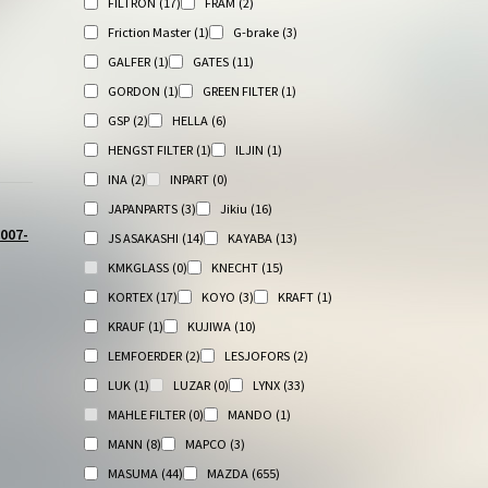
FILTRON
(17)
FRAM
(2)
Friction Master
(1)
G-brake
(3)
GALFER
(1)
GATES
(11)
GORDON
(1)
GREEN FILTER
(1)
GSP
(2)
HELLA
(6)
HENGST FILTER
(1)
ILJIN
(1)
INA
(2)
INPART
(0)
JAPANPARTS
(3)
Jikiu
(16)
007-
JS ASAKASHI
(14)
KAYABA
(13)
KMKGLASS
(0)
KNECHT
(15)
KORTEX
(17)
KOYO
(3)
KRAFT
(1)
KRAUF
(1)
KUJIWA
(10)
LEMFOERDER
(2)
LESJOFORS
(2)
LUK
(1)
LUZAR
(0)
LYNX
(33)
MAHLE FILTER
(0)
MANDO
(1)
MANN
(8)
MAPCO
(3)
MASUMA
(44)
MAZDA
(655)