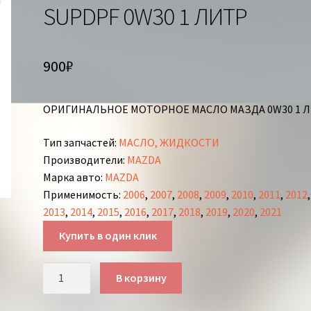
SUPDPF 0W30 1 ЛИТР
900
₽
ОРИГИНАЛЬНОЕ МОТОРНОЕ МАСЛО МАЗДА 0W30 1 
Тип запчастей
:
МАСЛО, ЖИДКОСТИ
Производители
:
MAZDA
Марка авто
:
MAZDA
Применимость
:
2006
,
2007
,
2008
,
2009
,
2010
,
2011
,
2012
,
2013
,
2014
,
2015
,
2016
,
2017
,
2018
,
2019
,
2020
,
2021
Купить в один клик
Количество
В корзину
товара
МОТОРНОЕ