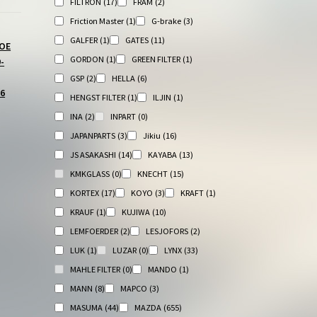
FILTRON
(17)
FRAM
(2)
Friction Master
(1)
G-brake
(3)
GALFER
(1)
GATES
(11)
ОЕ
GORDON
(1)
GREEN FILTER
(1)
-
GSP
(2)
HELLA
(6)
6
HENGST FILTER
(1)
ILJIN
(1)
INA
(2)
INPART
(0)
JAPANPARTS
(3)
Jikiu
(16)
JS ASAKASHI
(14)
KAYABA
(13)
KMKGLASS
(0)
KNECHT
(15)
KORTEX
(17)
KOYO
(3)
KRAFT
(1)
KRAUF
(1)
KUJIWA
(10)
LEMFOERDER
(2)
LESJOFORS
(2)
LUK
(1)
LUZAR
(0)
LYNX
(33)
MAHLE FILTER
(0)
MANDO
(1)
MANN
(8)
MAPCO
(3)
MASUMA
(44)
MAZDA
(655)