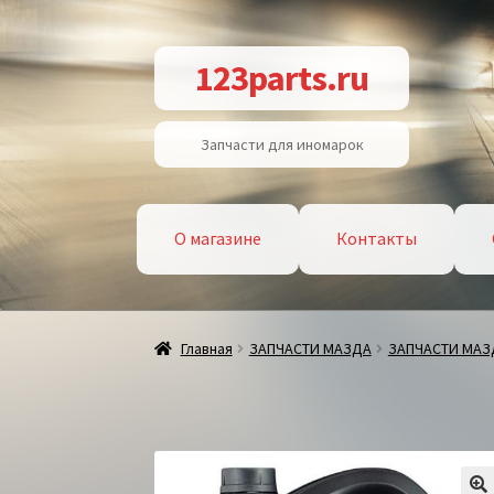
Перейти
Перейти
123parts.ru
к
к
навигации
содержимому
Запчасти для иномарок
О магазине
Контакты
Главная
ЗАПЧАСТИ МАЗДА
ЗАПЧАСТИ МАЗ