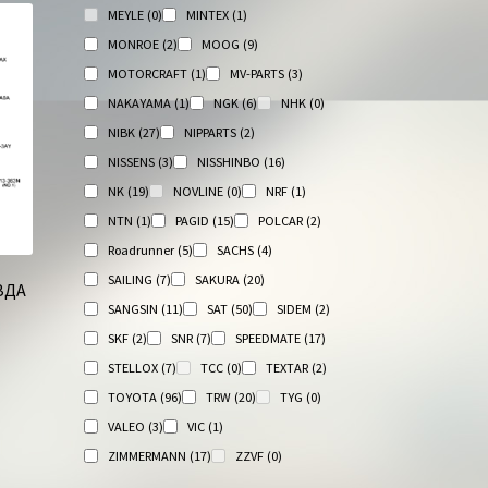
MEYLE
(0)
MINTEX
(1)
MONROE
(2)
MOOG
(9)
MOTORCRAFT
(1)
MV-PARTS
(3)
NAKAYAMA
(1)
NGK
(6)
NHK
(0)
NIBK
(27)
NIPPARTS
(2)
NISSENS
(3)
NISSHINBO
(16)
NK
(19)
NOVLINE
(0)
NRF
(1)
NTN
(1)
PAGID
(15)
POLCAR
(2)
Roadrunner
(5)
SACHS
(4)
SAILING
(7)
SAKURA
(20)
ЗДА
SANGSIN
(11)
SAT
(50)
SIDEM
(2)
SKF
(2)
SNR
(7)
SPEEDMATE
(17)
STELLOX
(7)
TCC
(0)
TEXTAR
(2)
TOYOTA
(96)
TRW
(20)
TYG
(0)
VALEO
(3)
VIC
(1)
ZIMMERMANN
(17)
ZZVF
(0)