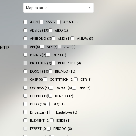
Марка авто
4U
(2)
555
(2)
ACDelco
(3)
ADVICS
(13)
AIKO
(1)
AKEBONO
(3)
AMD
(1)
AMIWA
(3)
API
(0)
ATE
(5)
AVA
(0)
ЛИТР
B-RING
(2)
BERU
(1)
BIG FILTER
(0)
BLUE PRINT
(4)
BOSCH
(19)
BREMBO
(11)
CASP
(0)
CONTITECH
(2)
CTR
(3)
CWORKS
(3)
DAYCO
(5)
DBA
(6)
DELPHI
(19)
DENSO
(12)
DEPO
(10)
DEQST
(8)
Drivestar
(1)
Eagle Eyes
(0)
ELEMENT
(2)
EXIDE
(1)
FEBEST
(0)
FERODO
(8)